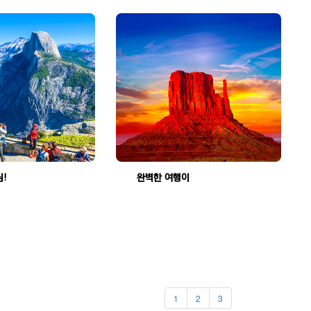
신현우 차장님! 고맙습니다.
완벽한 여행이었습니다.(브라이언 권 가이드님)
조회수:2116
조회수:2135
1
2
3