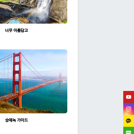
너무 아름답고 날씨도좋아서 감동 그 자체
조회수:1887
승에녹 가이드님과 미서부
조회수:1764