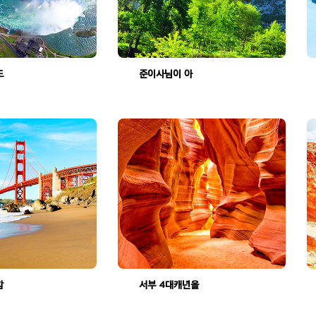
크리스 가이드님과 함께한 미국, 캐나다 투어
준이사님이 아니었다면 !!
조회수:2871
조회수:2071
양기영님과 함께한 7대캐년
서부 4대캐년을 다녀온~(차상호 가이드님)
조회수:1963
조회수:2511