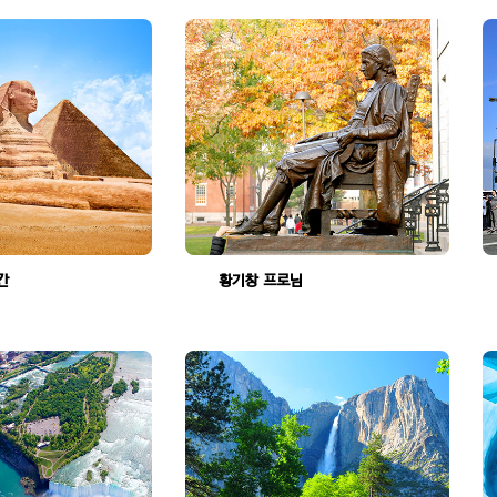
이번에 10일간에 이집트 여행을 다녀왔읍니다.
황기창 프로님과 서제리 프로님의 능숙한 투어로 역시!!
조회수:1818
조회수:1691