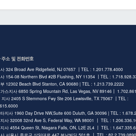
 주소 및 전화번호
324 Broad Ave Ridgefield, NJ 07657 ┃TEL : 1.201.778.4000
154-08 Northern Blvd #2B Flushing, NY 11354 ┃TEL : 1.718.928.3
12302 Beach Blvd Stanton, CA 90680 | TEL : 1.213.739.2222
지사 6850 Spring Mountain Rd, Las Vegas, NV 89146┃ 1.702.861
사 2405 S Stemmons Fwy Ste 206 Lewisville, TX 75067 ┃TEL :
.615.6000
사 1960 Day Drive NW,Suite 600 Duluth, GA 30096 | TEL : 1.678.
 32008 32nd Ave S, Federal Way, WA 98001 ┃ TEL : 1.206.336.1
 4554 Queen St, Niagara Falls, ON, L2E 2L4 ┃ TEL : 1.647.335.
 서울시 종로구 삼일대로 447 부남빌딩 501호 ┃ TEL : 82.2.739.089