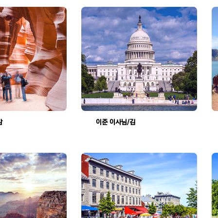
문화, 예술, 감성 가득 "알렉스의 음악여행"
이준 이사님/김창식 가이드님을 칭찬합니다
조회수:1743
조회수:2141