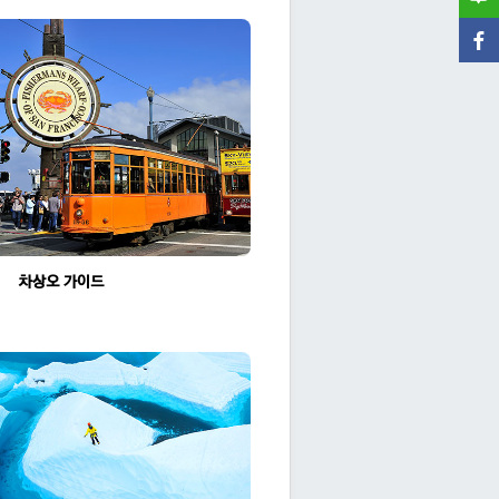
차상오 가이드님, 김미현 예약상담원님
조회수:2107