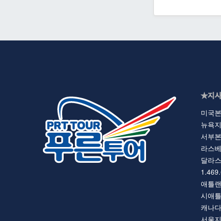
★지사
미국본사 
뉴욕지사 
서부본부 
라스베가스
달라스 지
1.469
애틀랜타지
시애틀지사
캐나다지사
서울지사