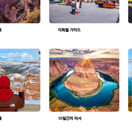
미서부의 매력에 푹 빠지게 되었습니다
이희철 가이드님 최고최고!
조회수:2260
조회수:1803
부모님과 함께 한 첫 미국여행, 성공적 ^0^
10일간의 미서부 여행에 대한 소감
조회수:2302
조회수:2495