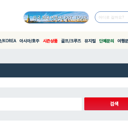
/KOREA
아시아/호주
시즌상품
골프/크루즈
뮤지컬
단체문의
여행