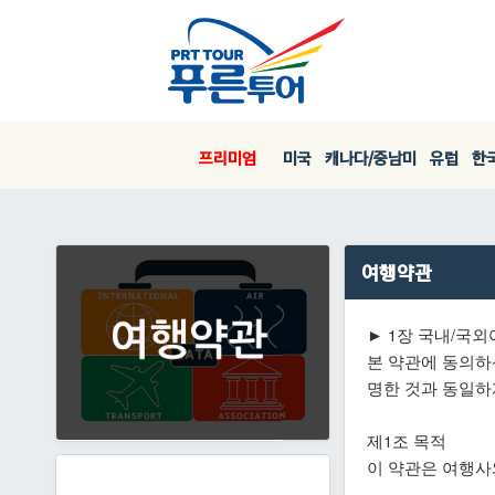
프리미엄
미국
캐나다/중남미
유럽
한국
여행약관
► 1장 국내/국
본 약관에 동의하
명한 것과 동일하
제1조 목적
이 약관은 여행사