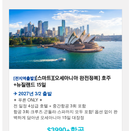
[스마트][오세아니아 완전정복] 호주
[전지역출발]
+뉴질랜드 15일
✈︎ 2027년 3/2 출발
✴ 푸른 ONLY ✴
전 일정 4성급 호텔 ⋆ 중간항공 3회 포함
항공 3회·크루즈·곤돌라·스파까지 모두 포함! 옵션 없이 완
벽하게 담아낸 오세아니아 15일 대장정
$3990+항공