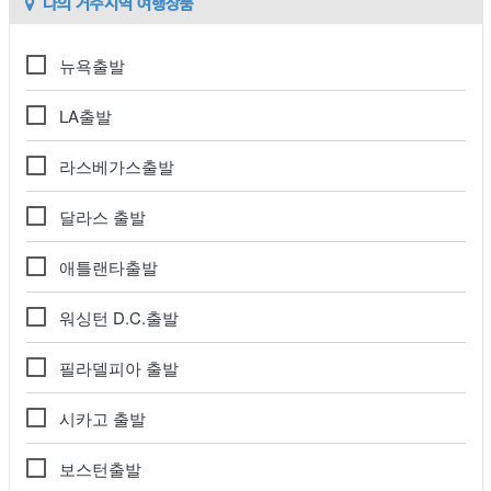
나의 거주지역 여행상품
뉴욕출발
LA출발
라스베가스출발
달라스 출발
애틀랜타출발
워싱턴 D.C.출발
필라델피아 출발
시카고 출발
보스턴출발