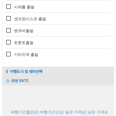
시애틀 출발
샌프란시스코 출발
밴쿠버출발
토론토출발
기타지역 출발
여행도시 및 테마선택
추천 RATE
여행기간짧은순
| 여행기간긴순
| 높은 가격순
| 낮은 가격순