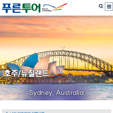
호주/뉴질랜드