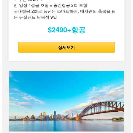
전 일정 4성급 호텔 ⋆ 중간항공 2회 포함
국내항공 2회로 동선은 스마트하게, 대자연의 축복을 담
은 뉴질랜드 남북섬 9일
$2490+항공
상세보기