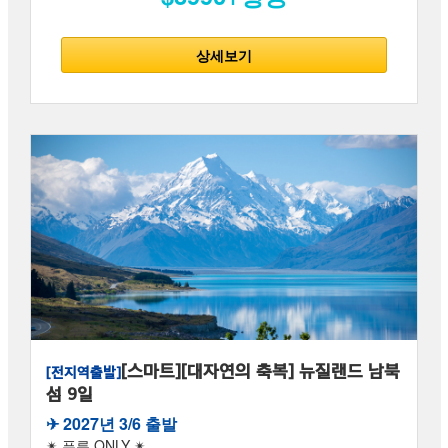
상세보기
[스마트][대자연의 축복] 뉴질랜드 남북
[전지역출발]
섬 9일
✈︎ 2027년 3/6 출발
✴ 푸른 ONLY ✴