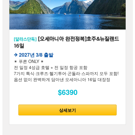
[오세아니아 완전정복]호주&뉴질랜드
[달라스단독]
16일
✈︎ 2027년 3/8 출발
✴ 푸른 ONLY ✴
전 일정 4성급 호텔 ⋆ 전 일정 항공 포함
7가지 특식·크루즈·헬기투어·곤돌라·스파까지 모두 포함!
옵션 없이 완벽하게 담아낸 오세아니아 16일 대장정
$6390
상세보기