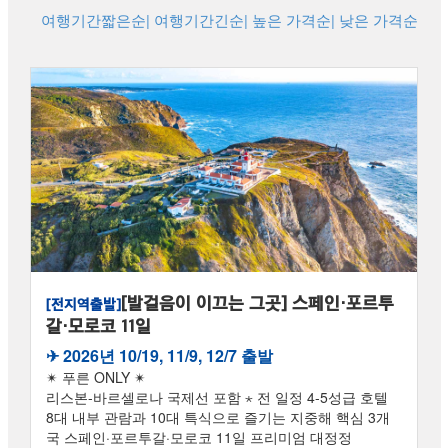
여행기간짧은순
| 여행기간긴순
| 높은 가격순
| 낮은 가격순
[발걸음이 이끄는 그곳] 스페인·포르투
[전지역출발]
갈·모로코 11일
✈︎ 2026년 10/19, 11/9, 12/7 출발
✴ 푸른 ONLY ✴
리스본-바르셀로나 국제선 포함 ⋆ 전 일정 4-5성급 호텔
8대 내부 관람과 10대 특식으로 즐기는 지중해 핵심 3개
국 스페인·포르투갈·모로코 11일 프리미엄 대정정