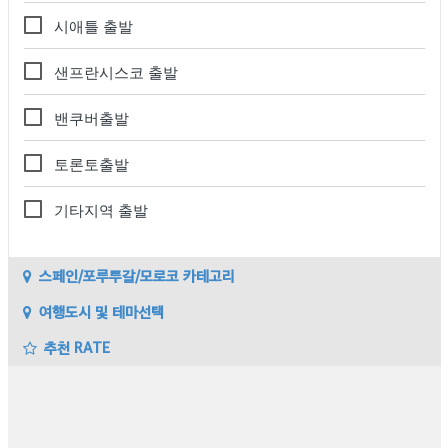
시애틀 출발
샌프란시스코 출발
밴쿠버출발
토론토출발
기타지역 출발
스페인/포루투갈/모로코 카테고리
여행도시 및 테마선택
추천 RATE