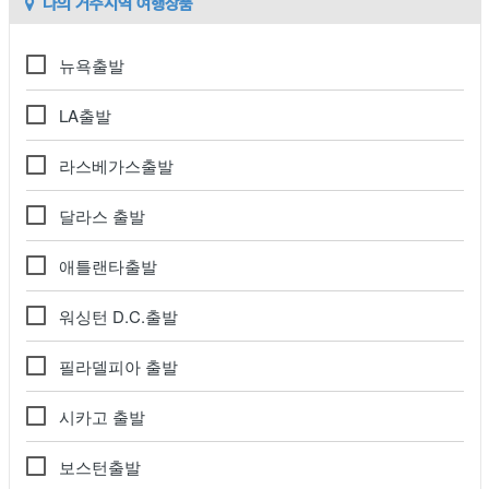
나의 거주지역 여행상품
뉴욕출발
LA출발
라스베가스출발
달라스 출발
애틀랜타출발
워싱턴 D.C.출발
필라델피아 출발
시카고 출발
보스턴출발