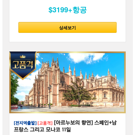
$3199+항공
상세보기
[아르누보의 향연] 스페인+남
[전지역출발]
[고품격]
프랑스 그리고 모나코 11일