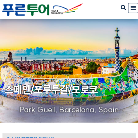
스페인/포루투갈/모로코