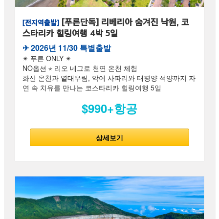
[푸른단독] 리베리아 숨겨진 낙원, 코
[전지역출발]
스타리카 힐링여행 4박 5일
✈︎ 2026년 11/30 특별출발
✴ 푸른 ONLY ✴
NO옵션 ⋆ 리오 네그로 천연 온천 체험
화산 온천과 열대우림, 악어 사파리와 태평양 석양까지 자
연 속 치유를 만나는 코스타리카 힐링여행 5일
$990+항공
상세보기