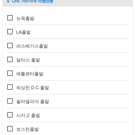
나의 거주지역 여행상품
뉴욕출발
LA출발
라스베가스출발
달라스 출발
애틀랜타출발
워싱턴 D.C.출발
필라델피아 출발
시카고 출발
보스턴출발