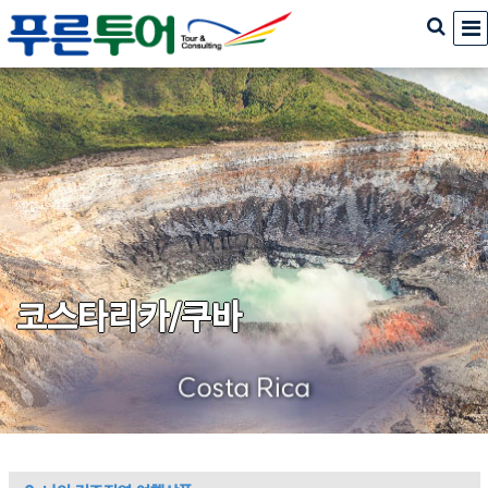
코스타리카/쿠바