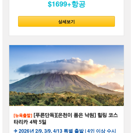
$1699+항공
상세보기
[푸른단독][온천이 품은 낙원] 힐링 코스
[뉴욕출발]
타리카 4박 5일
✈︎ 2026년 2/9, 3/9, 4/13 특별 출발 | 4인 이상 수시