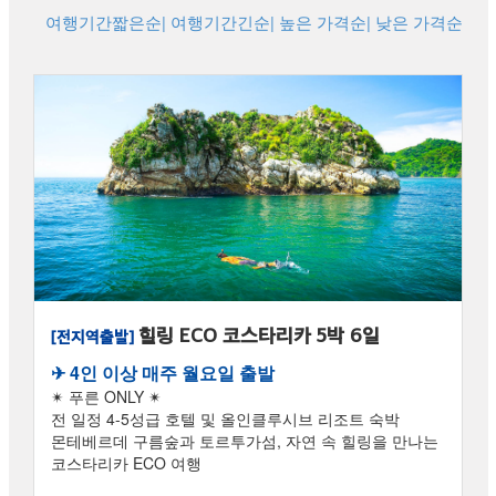
여행기간짧은순
| 여행기간긴순
| 높은 가격순
| 낮은 가격순
힐링 ECO 코스타리카 5박 6일
[전지역출발]
✈︎ 4인 이상 매주 월요일 출발
✴ 푸른 ONLY ✴
전 일정 4-5성급 호텔 및 올인클루시브 리조트 숙박
몬테베르데 구름숲과 토르투가섬, 자연 속 힐링을 만나는
코스타리카 ECO 여행