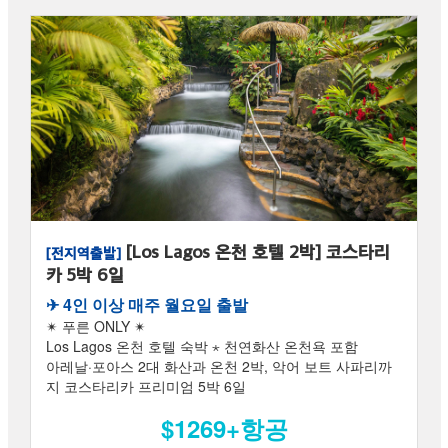
[Los Lagos 온천 호텔 2박] 코스타리
[전지역출발]
카 5박 6일
✈︎ 4인 이상 매주 월요일 출발
✴ 푸른 ONLY ✴
Los Lagos 온천 호텔 숙박 ⋆ 천연화산 온천욕 포함
아레날·포아스 2대 화산과 온천 2박, 악어 보트 사파리까
지 코스타리카 프리미엄 5박 6일
$1269+항공