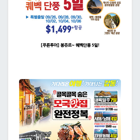
[푸른투어] 봉쥬르~ 퀘벡단풍 5일!
조회수:1522