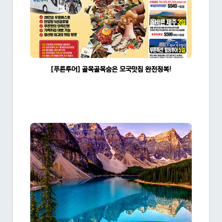
[푸른투어] 골목골목숨은 모국맛집 완전정복!
조회수:1518