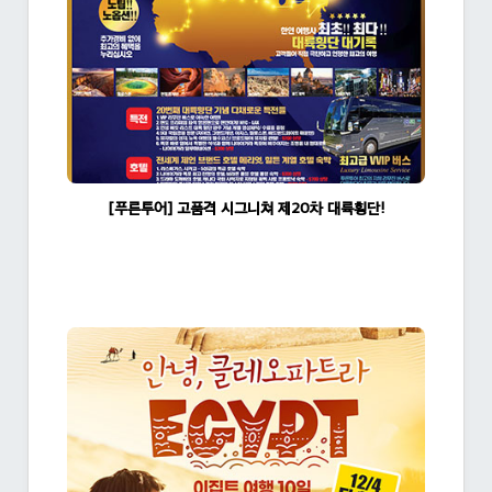
[푸른투어] 고품격 시그니쳐 제20차 대륙횡단!
조회수:1541