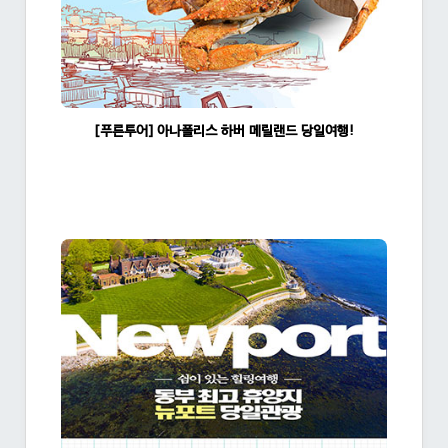
[푸른투어] 아나폴리스 하버 메릴랜드 당일여행!
조회수:1417