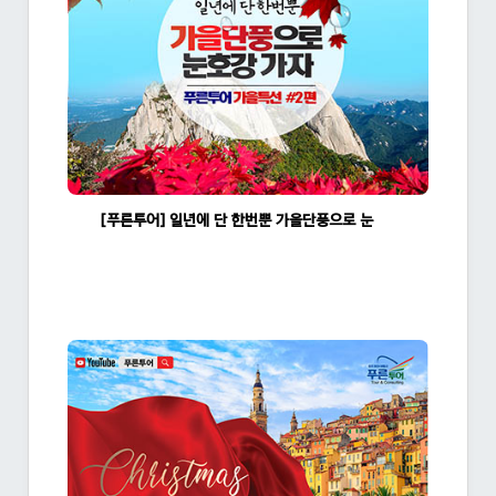
[푸른투어] 일년에 단 한번뿐 가을단풍으로 눈호강 가자 2탄
조회수:1758