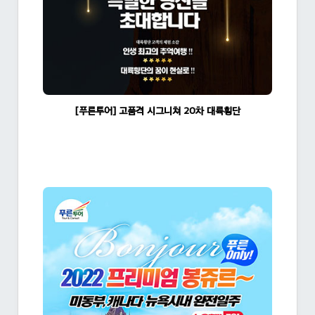
[푸른투어] 고품격 시그니쳐 20차 대륙횡단
조회수:1482