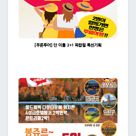
[푸른투어] 단 이틀 2+1 독랍절 툭선기획
조회수:1634