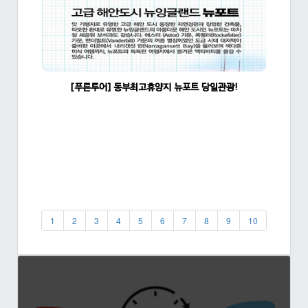
[푸른투어] 동부최고휴양지 뉴포트 당일관광!
조회수:1399
1
2
3
4
5
6
7
8
9
10