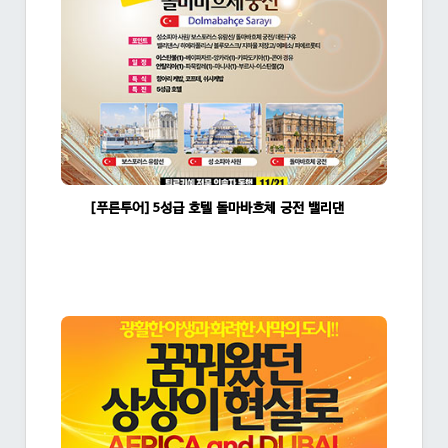
[푸른투어] 5성급 호텔 돌마바흐체 궁전 밸리댄스 튀르키예 일주 10일
조회수:1462