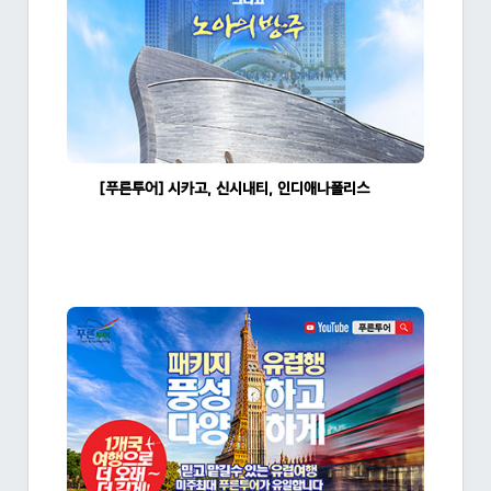
[푸른투어] 시카고, 신시내티, 인디애나폴리스와 노아의 방주 4일!!
조회수:1383