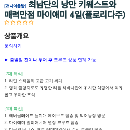
최남단의 낭만 키웨스트와
[전지역출발]
매력만점 마이애미 4일(플로리다주)
상품개요
문의하기
► 출발일 전이나 투어 후 크루즈 상품 연계 가능
[2대 특식]
1. 라틴 스타일의 고급 고기 뷔페
2. 영화 촬영지로도 유명한 리틀 하바나안에 위치한 식당에서 여유
롭고 우아한 조식
[4대 특전]
1. 에버글레이드 늪지대 에어보트 탑승 및 악어농장 방문
2. 마이애미 밀리어네어 별장 크루즈 탑승
3. 미국의 베니스, 포트 러더데일에서 수상 트롤리 탑승