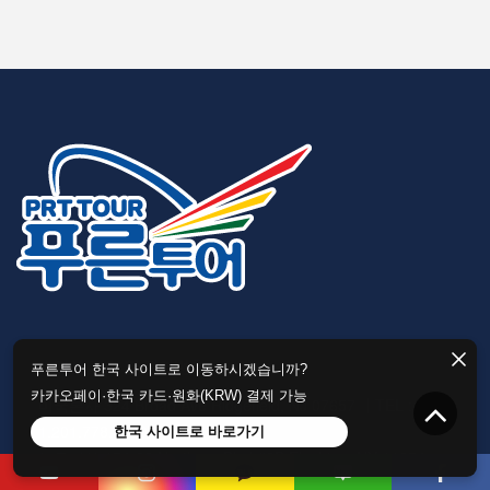
★지사 주소 및 전화번호
푸른투어 한국 사이트로 이동하시겠습니까?
카카오페이·한국 카드·원화(KRW) 결제 가능
미국본사 324 Broad Ave Ridgefield, NJ 07657 ┃TEL :
1.201.778.4000
한국 사이트로 바로가기
뉴욕지사 154-08 Northern Blvd #2B Flushing, NY 11354
┃TEL : 1.718.928.3333