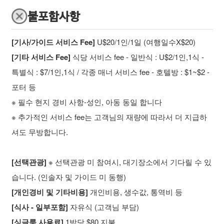
불포함사항
[기사/가이드 서비스 Fee]
U$20/1인/1일 (여행일수X$20)
[기타 서비스 Fee]
식당 서비스 fee - 일반식 : U$2/1인,1식 -
특별식 : $7/1인,1식 / 각종 매너 서비스 fee - 호텔방 : $1~$2 -
포터 등
※ 필수 현지 경비 사항-성인, 아동 동일 합니다
※ 추가적인 서비스 fee는 고객님의 재량에 따라서 더 지급하
셔도 무방합니다.
[선택관광]
※ 선택관광 미 참여시, 대기장소에서 기다릴 수 있
습니다. (인솔자 및 가이드 미 동행)
[개인경비 및 기타비용]
개인비용, 생수값, 통역비 등
[식사 - 일부포함]
자유식 (고객님 부담)
[싱글룸 사용료]
1박당 $80 지불