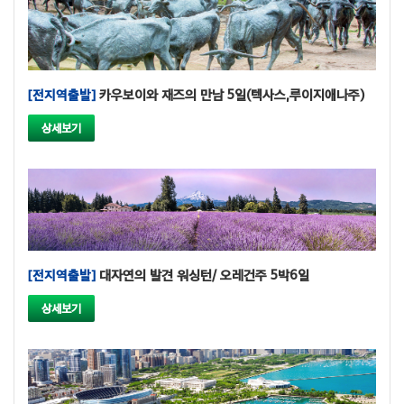
[전지역출발]
카우보이와 재즈의 만남 5일(텍사스,루이지애나주)
상세보기
[전지역출발]
대자연의 발견 워싱턴/ 오레건주 5박6일
상세보기