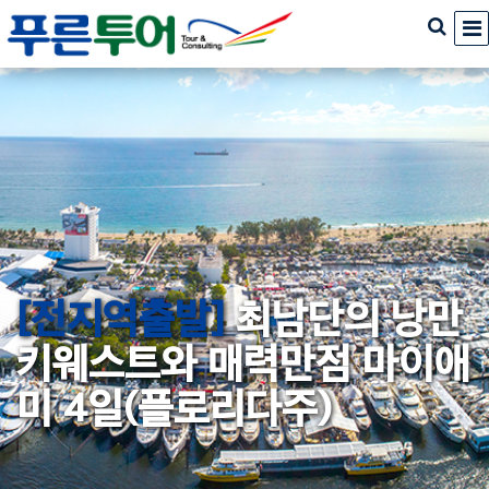
[전지역출발]
최남단의 낭만
키웨스트와 매력만점 마이애
미 4일(플로리다주)