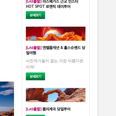
[LAS출발]
라스베가스 근교 인스타
HOT SPOT 로맨틱 데이투어
상세보기
[LAS출발]
앤텔롭캐년 & 홀스슈밴드 당
일여행
사진작가들이 꼽는 가장 아름다운
지역!
상세보기
[LAS출발]
불의계곡 당일투어