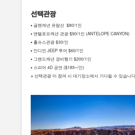
선택관광
▪ 글랜캐년 유람선 $80/1인
▪ 앤텔로프캐년 관광 $90/1인 (ANTELOPE CANYON)
▪ 홀슈스관광 $30/인
▪ 인디언 JEEP 투어 $60/1인
▪ 그랜드캐년 경비행기 $200/1인
▪ 스피어 4D 공연 ($185~/인)
※ 선택관광 미 참여 시 대기장소에서 기다릴 수 있습니다.