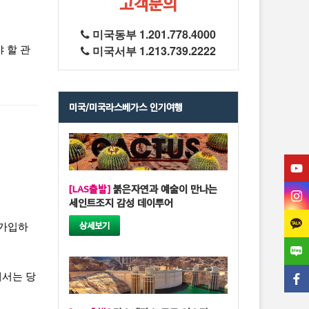
고객문의
미국동부 1.201.778.4000
미국서부 1.213.739.2222
 할 관
미국/미국라스베가스 인기여행
[LAS출발]
붉은자연과 예술이 만나는
세인트조지 감성 데이투어
상세보기
 가입하
해서는 당