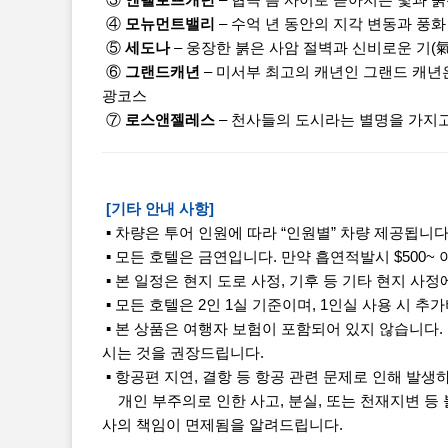
③
엔텔로프캐년
– 협곡 틈 사이로 쏟아지는 빛과
④
모뉴먼트밸리
– 수억 년 동안의 지각 변동과 풍
⑤
세도나
– 웅장한 붉은 사암 절벽과 신비로운 기(
⑥
그랜드캐년
– 미서부 최고의 캐년인 그랜드 캐년
광코스
⑦
로스앤젤레스
– 천사들의 도시라는 별명을 가지고
[기타 안내 사항]
▪ 차량은 투어 인원에 따라 “인원별” 차량 제공됩니다.
▪ 모든 호텔은 금연입니다. 만약 흡연적발시 $500~
▪ 본 일정은 현지 도로 사정, 기후 등 기타 현지 사정
▪ 모든 호텔은 2인 1실 기준이며, 1인실 사용 시 
▪ 본 상품은 여행자 보험이 포함되어 있지 않습니다.
시는 것을 권장드립니다.
▪ 항공편 지연, 결항 등 항공 관련 문제로 인해 발생
개인 부주의로 인한 사고, 분실, 또는 천재지변 등
사의 책임이 면제됨을 알려드립니다.