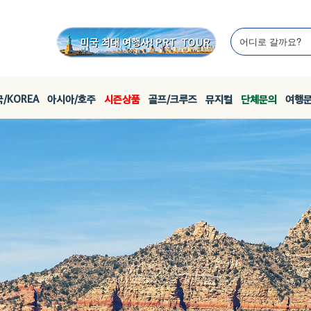
/KOREA
아시아/호주
시즌상품
골프/크루즈
뮤지컬
단체문의
여행