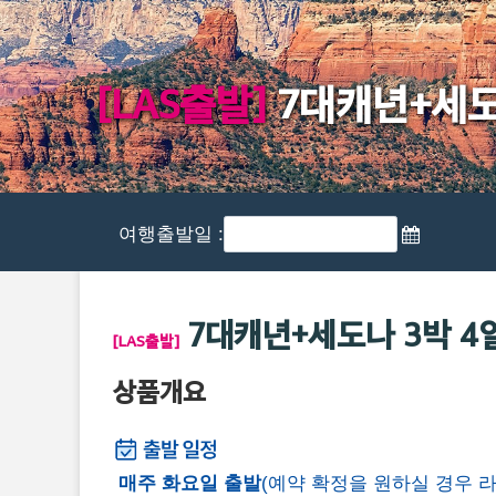
[LAS출발]
7대캐년+세도나 
여행출발일 :
7대캐년+세도나 3박 4일(L
[LAS출발]
상품개요
매주 화요일 출발
(예약 확정을 원하실 경우 라스