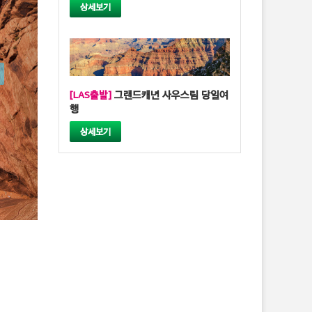
상세보기
[LAS출발]
그랜드캐년 사우스림 당일여
행
상세보기