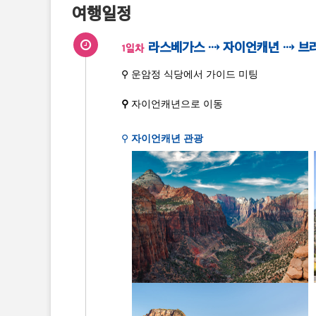
여행일정
라스베가스 ⇢ 자이언캐년 ⇢ 브
1일차
⚲ 운암정 식당에서 가이드 미팅
⚲
자이언캐년으로 이동
⚲
자이언캐년 관광