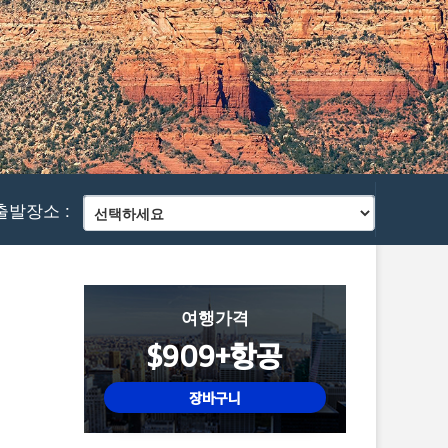
출발장소 :
여행가격
$909+항공
장바구니