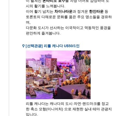
이 펼쳐진
온타리오 호수
를 차창 너머로 감상하며 도
시의 활기를 느껴봅니다.
이어 활기 넘치는
차이나타운
과 정겨운
한인타운
등
토론토의 다채로운 문화를 품은 주요 명소들을 경유하
며,
다문화 도시가 선사하는 이국적이고 역동적인 풍경을
편안하게 즐겨봅니다.
⚲ [선택관광] 리틀 캐나다 U$50/1인
리틀 캐나다는 캐나다의 도시·자연·랜드마크를 정교
한 축소 모형(미니어처) 으로 재현한 실내 테마 관광지
입니다.