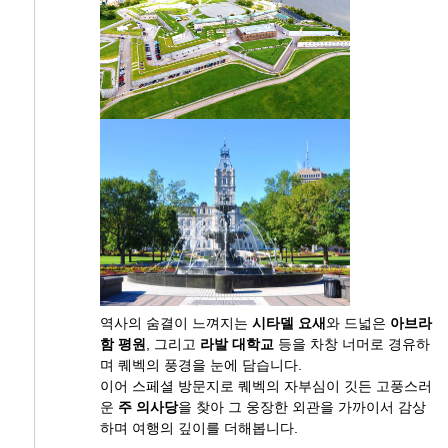
역사의 숨결이 느껴지는
시타델 요새
와 드넓은
아브라
함 평원
, 그리고
라발 대학교
등을 차창 너머로 경유하
며 퀘벡의 풍경을 눈에 담습니다.
이어 스페셜 방문지로 퀘벡의 자부심이 깃든 고풍스러
운
주 의사당
을 찾아 그 웅장한 외관을 가까이서 감상
하며 여행의 깊이를 더해봅니다.