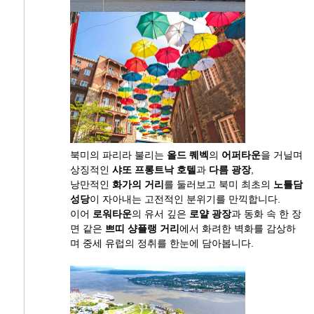
북미의 파리라 불리는
올드 퀘벡
의
어퍼타운
을 거닐며
상징적인
샤또 프롱트낙 호텔
과
다름 광장
,
낭만적인
화가의 거리
를 둘러보고 북미 최초의
노틀담
성당
이 자아내는 고전적인 분위기를 만끽합니다.
이어
로워타운
의 유서 깊은
로얄 광장
과 동화 속 한 장
면 같은
쁘띠 샹플랭 거리
에서 화려한 벽화를 감상하
며 중세 유럽의 정취를 한눈에 담아봅니다.