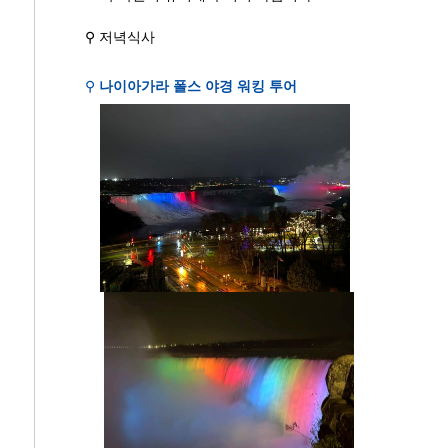
⚲ 저녁식사
⚲
나이아가라 폴스 야경 워킹 투어