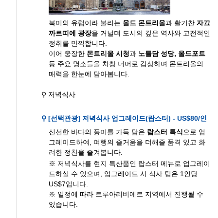
북미의 유럽이라 불리는
올드 몬트리올
과 활기찬
자끄
까르띠에 광장
을 거닐며 도시의 깊은 역사와 고전적인
정취를 만끽합니다.
이어 웅장한
몬트리올 시청
과
노틀담 성당, 올드포트
등 주요 명소들을 차창 너머로 감상하며 몬트리올의
매력을 한눈에 담아봅니다.
⚲ 저녁식사
⚲ [선택관광] 저녁식사 업그레이드(랍스터) - US$80/인
신선한 바다의 풍미를 가득 담은
랍스터 특식
으로 업
그레이드하여, 여행의 즐거움을 더해줄 품격 있고 화
려한 정찬을 즐겨봅니다.
※ 저녁식사를 현지 특산품인 랍스터 메뉴로 업그레이
드하실 수 있으며, 업그레이드 시 식사 팁은 1인당
US$7입니다.
※ 일정에 따라 트루아리비에르 지역에서 진행될 수
있습니다.