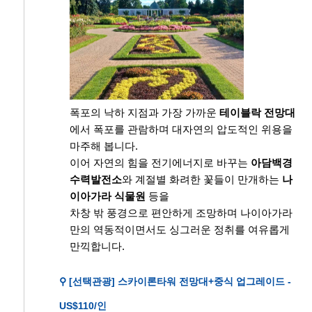
폭포의 낙하 지점과 가장 가까운
테이블락 전망대
에서 폭포를 관람하며 대자연의 압도적인 위용을
마주해 봅니다.
이어 자연의 힘을 전기에너지로 바꾸는
아담백경
수력발전소
와 계절별 화려한 꽃들이 만개하는
나
이아가라 식물원
등을
차창 밖 풍경으로 편안하게 조망하며 나이아가라
만의 역동적이면서도 싱그러운 정취를 여유롭게
만끽합니다.
⚲ [선택관광] 스카이론타워 전망대+중식 업그레이드 -
US$110/인