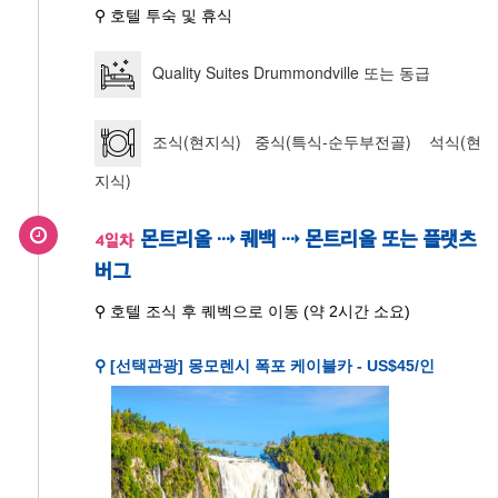
⚲ 호텔 투숙 및 휴식
Quality Suites Drummondville 또는 동급
조식(현지식) 중식(특식-순두부전골) 석식(현
지식)
몬트리올 ⇢ 퀘백 ⇢ 몬트리올 또는 플랫츠
4일차
버그
⚲ 호텔 조식 후 퀘벡으로 이동 (약 2시간 소요)
⚲ [선택관광] 몽모렌시 폭포 케이블카 - US$45/인