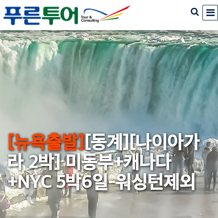
[뉴욕출발]
[동계][나이아가
라 2박] 미동부+캐나다
+NYC 5박6일-워싱턴제외