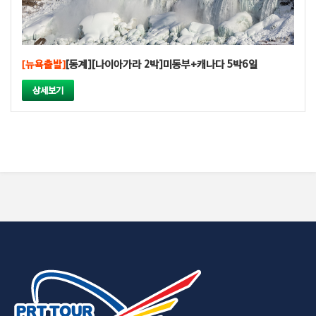
[뉴욕출발]
[동계][나이아가라 2박]미동부+캐나다 5박6일
상세보기