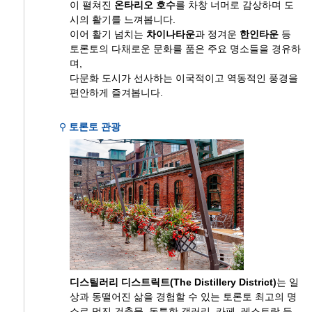
이 펼쳐진
온타리오 호수
를 차창 너머로 감상하며 도
시의 활기를 느껴봅니다.
이어 활기 넘치는
차이나타운
과 정겨운
한인타운
등
토론토의 다채로운 문화를 품은 주요 명소들을 경유하
며,
다문화 도시가 선사하는 이국적이고 역동적인 풍경을
편안하게 즐겨봅니다.
⚲
토론토 관광
디스틸러리 디스트릭트(The Distillery District)
는 일
상과 동떨어진 삶을 경험할 수 있는 토론토 최고의 명
소로 멋진 건축물, 독특한 갤러리, 카페, 레스토랑 등