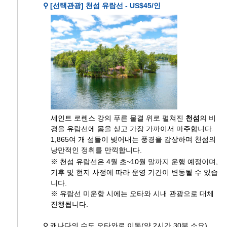
⚲ [선택관광] 천섬 유람선 - US$45/인
세인트 로렌스 강의 푸른 물결 위로 펼쳐진
천섬
의 비
경을 유람선에 몸을 싣고 가장 가까이서 마주합니다.
1,865여 개 섬들이 빚어내는 풍경을 감상하며 천섬의
낭만적인 정취를 만끽합니다.
※ 천섬 유람선은 4월 초~10월 말까지 운행 예정이며,
기후 및 현지 사정에 따라 운영 기간이 변동될 수 있습
니다.
※ 유람선 미운항 시에는 오타와 시내 관광으로 대체
진행됩니다.
⚲ 캐나다의 수도 오타와로 이동(약 2시간 30분 소요)