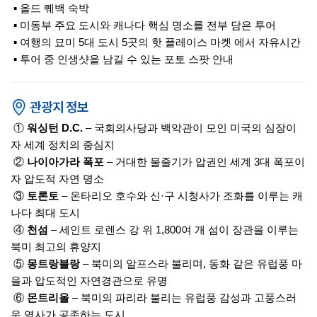
▪ 올드 퀘백 숙박
▪ 미동부 주요 도시와 캐나다 핵심 명소를 전부 담은 투어
▪ 여행의 묘미 5대 도시 5곳의 핫 플레이스 마켓 에서 자유시간
▪ 투어 중 인생샷을 남길 수 있는 포토 스팟 안내
①
워싱턴 D.C.
– 국회의사당과 백악관이 모인 미국의 심장이
자 세계 정치의 중심지
②
나이아가라 폭포
– 거대한 물줄기가 압권인 세계 3대 폭포이
자 압도적 자연 명소
③
토론토
– 온타리오 호수와 신·구 시청사가 조화를 이루는 캐
나다 최대 도시
④
천섬
– 세인트 로렌스 강 위 1,800여 개 섬이 장관을 이루는
북미 최고의 휴양지
⑤
몽트랑블랑
– 북미의 알프스라 불리며, 동화 같은 유럽풍 마
을과 압도적인 자연경관으로 유명
⑥
몬트리올
– 북미의 파리라 불리는 유럽풍 감성과 고풍스러
운 역사가 공존하는 도시