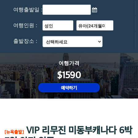
여행출발일 :
여행인원 :
출발장소 :
여행가격
$1590
예약하기
VIP 리무진 미동부캐나다 6박
[뉴욕출발]