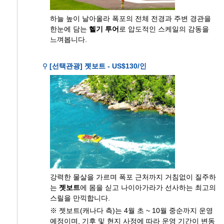
하늘 높이 날아올라 폭포의 전체 전경과 주변 경관을
한눈에 담는
헬기 투어
로 압도적인 스케일의 감동을
느껴봅니다.
⚲
[선택관광] 젯보트 - US$130/인
강력한 물살을 가르며 폭포 근처까지 거침없이 질주하
는
젯보트
에 몸을 싣고 나이아가라가 선사하는 최고의
스릴을 만끽합니다.
※ 젯보트(캐나다 측)는 4월 초 ~ 10월 중순까지 운영
예정이며, 기후 및 현지 사정에 따라 운영 기간이 변동