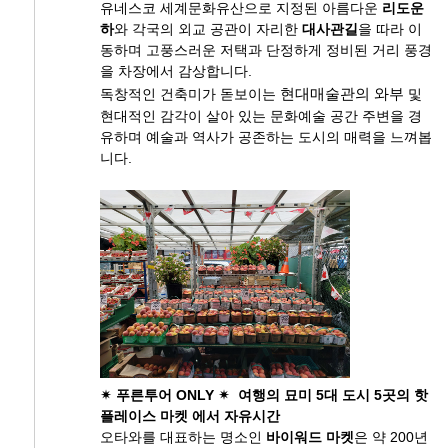
유네스코 세계문화유산으로 지정된 아름다운
리도운
하
와 각국의 외교 공관이 자리한
대사관길
을 따라 이
동하며 고풍스러운 저택과 단정하게 정비된 거리 풍경
을 차장에서 감상합니다.
독창적인 건축미가 돋보이는
현대매술관의 와부
및
현대적인 감각이 살아 있는 문화예술 공간 주변을 경
유하며 예술과 역사가 공존하는 도시의 매력을 느껴봅
니다.
✴ 푸른투어 ONLY ✴ 여행의 묘미 5대 도시 5곳의 핫
플레이스 마켓 에서 자유시간
오타와를 대표하는 명소인
바이워드 마켓
은 약 200년