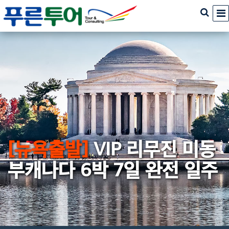
[뉴욕출발]
VIP 리무진 미동
부캐나다 6박 7일 완전 일주