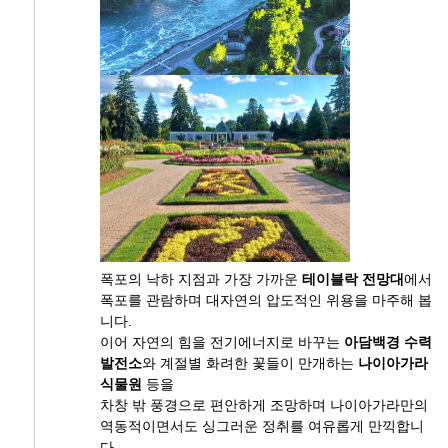
폭포의 낙하 지점과 가장 가까운
테이블락 전망대
에서
폭포를 관람하며 대자연의 압도적인 위용을 마주해 봅
니다.
이어 자연의 힘을 전기에너지로 바꾸는
아담백경 수력
발전소
와 계절별 화려한 꽃들이 만개하는
나이아가라
식물원
등을
차창 밖 풍경으로 편안하게 조망하며 나이아가라만의
역동적이면서도 싱그러운 정취를 여유롭게 만끽합니
다.