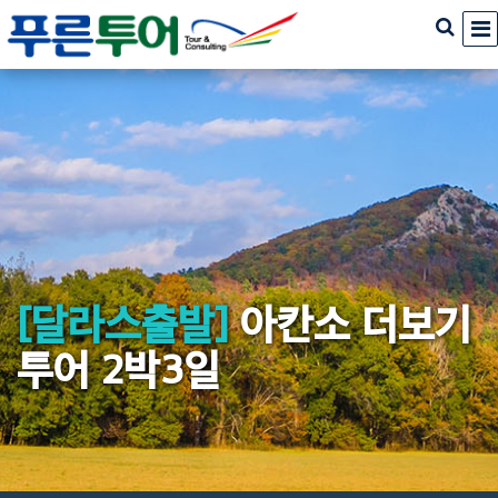
[달라스출발]
아칸소 더보기
투어 2박3일