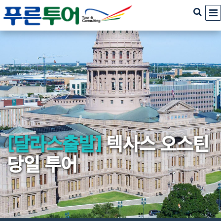
[달라스출발]
텍사스 오스틴
당일 투어