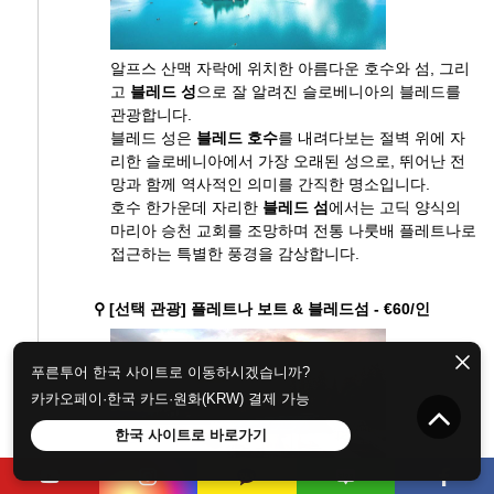
알프스 산맥 자락에 위치한 아름다운 호수와 섬, 그리
고
블레드 성
으로 잘 알려진 슬로베니아의 블레드를
관광합니다.
블레드 성은
블레드 호수
를 내려다보는 절벽 위에 자
리한 슬로베니아에서 가장 오래된 성으로, 뛰어난 전
망과 함께 역사적인 의미를 간직한 명소입니다.
호수 한가운데 자리한
블레드 섬
에서는 고딕 양식의
마리아 승천 교회를 조망하며 전통 나룻배 플레트나로
접근하는 특별한 풍경을 감상합니다.
⚲ [선택 관광] 플레트나 보트 & 블레드섬 - €60/인
푸른투어 한국 사이트로 이동하시겠습니까?
카카오페이·한국 카드·원화(KRW) 결제 가능
한국 사이트로 바로가기