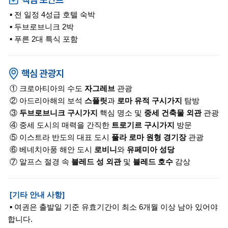
▪ 전 일정 4성급 호텔 숙박
▪ 두브로브니크 2박
▪ 푸른 2대 특식 포함
① 크로아티아의 수도
자그레브
관광
② 아드리아해의 보석
스플릿
과
로마 유적 구시가지
탐방
③
두브로브니크 구시가지
핵심 명소 및
중세 건축물 외관
관광
④ 중세 도시의 매력을 간직한
트로기르 구시가지
방문
⑤ 이스트라 반도의 대표 도시
풀라 로마 원형 경기장
관광
⑥ 베네치아풍 해안 도시
로비니
와
유페미아 성당
⑦ 알프스 절경 속
블레드 성 외관
및
블레드 호수
감상
[기타 안내 사항]
▪ 여권은 출발일 기준 유효기간이 최소 6개월 이상 남아 있어야
합니다.