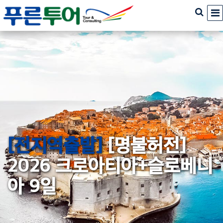
[전지역출발]
[명불허전]
2026 크로아티아+슬로베니
아 9일