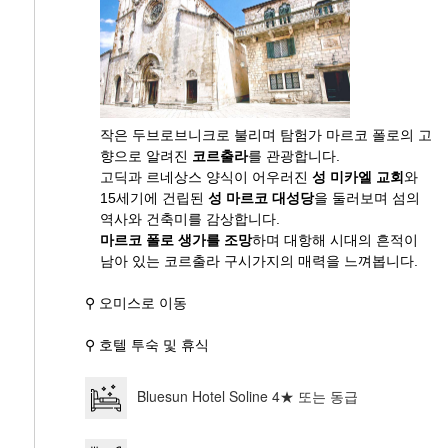
작은 두브로브니크로 불리며 탐험가 마르코 폴로의 고
향으로 알려진
코르출라
를 관광합니다.
고딕과 르네상스 양식이 어우러진
성 미카엘 교회
와
15세기에 건립된
성 마르코 대성당
을 둘러보며 섬의
역사와 건축미를 감상합니다.
마르코 폴로 생가를 조망
하며 대항해 시대의 흔적이
남아 있는 코르출라 구시가지의 매력을 느껴봅니다.
⚲ 오미스로 이동
⚲ 호텔 투숙 및 휴식
Bluesun Hotel Soline 4★ 또는 동급