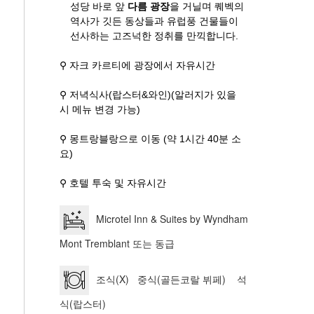
성당 바로 앞
다름 광장
을 거닐며 퀘벡의
역사가 깃든 동상들과 유럽풍 건물들이
선사하는 고즈넉한 정취를 만끽합니다.
⚲ 자크 카르티에 광장에서 자유시간
⚲ 저녁식사(랍스터&와인)(알러지가 있을
시 메뉴 변경 가능)
⚲ 몽트랑블랑으로 이동 (약 1시간 40분 소
요)
⚲ 호텔 투숙 및 자유시간
Microtel Inn & Suites by Wyndham
Mont Tremblant 또는 동급
조식(X) 중식(골든코랄 뷔페) 석
식(랍스터)