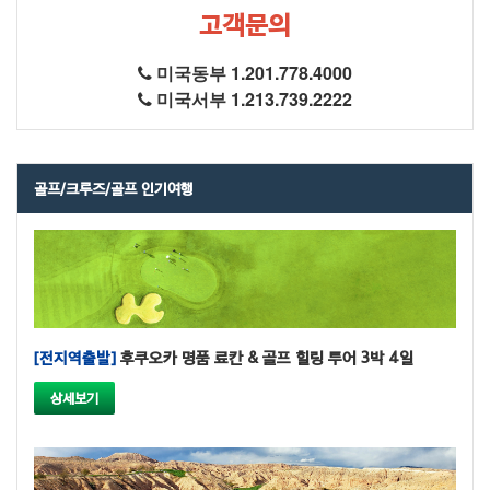
고객문의
미국동부 1.201.778.4000
미국서부 1.213.739.2222
골프/크루즈/골프 인기여행
[전지역출발]
후쿠오카 명품 료칸 & 골프 힐링 투어 3박 4일
상세보기