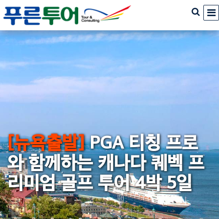
[뉴욕출발]
PGA 티칭 프로
와 함께하는 캐나다 퀘벡 프
리미엄 골프 투어 4박 5일