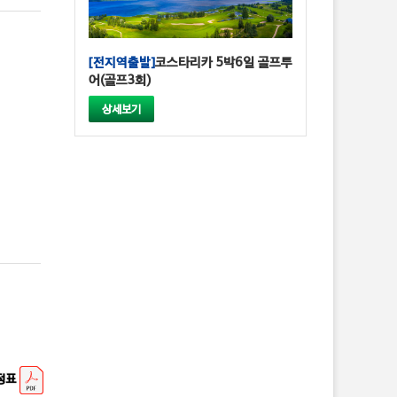
[전지역출발]
코스타리카 5박6일 골프투
어(골프3회)
상세보기
정표