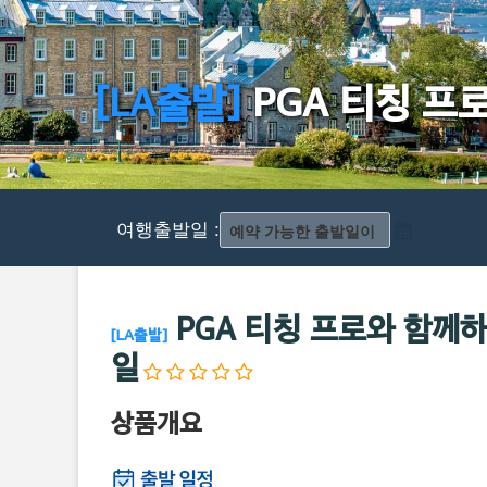
[LA출발]
PGA 티칭 프
여행출발일 :
PGA 티칭 프로와 함께하
[LA출발]
일
상품개요