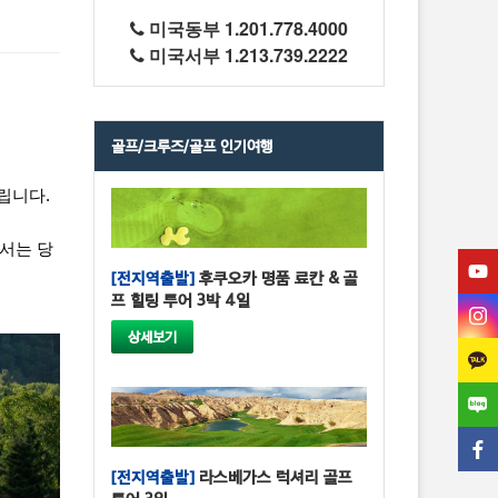
미국동부 1.201.778.4000
미국서부 1.213.739.2222
골프/크루즈/골프 인기여행
립니다.
서는 당
[전지역출발]
후쿠오카 명품 료칸 & 골
프 힐링 투어 3박 4일
상세보기
[전지역출발]
라스베가스 럭셔리 골프