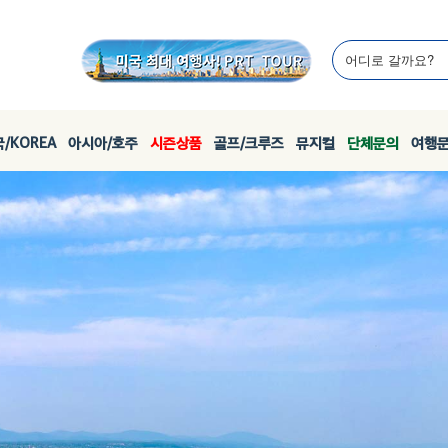
/KOREA
아시아/호주
시즌상품
골프/크루즈
뮤지컬
단체문의
여행