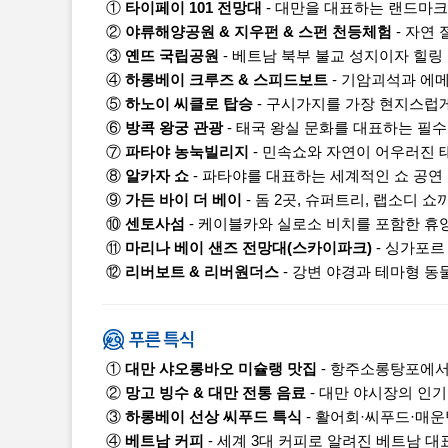
①
타이페이 101 전망대
- 대만을 대표하는 랜드마
②
야류해양공원 & 지우펀 & 스펀 천등체험
- 자연
③
옌뜨 국립공원
- 베트남 북부 불교 성지이자 힐링
④
하롱베이 크루즈 & 스피드보트
- 기암괴석과 에
⑤
하노이 씨클로 탑승
- 구시가지를 가장 현지스럽
⑥
방콕 왕궁 관광
- 태국 왕실 문화를 대표하는 필
⑦
파타야 농눅빌리지
- 민속쇼와 자연이 어우러진 
⑧
알카자 쇼
- 파타야를 대표하는 세계적인 쇼 공연
⑨
가든 바이 더 베이
- 돔 2곳, 슈퍼트리, 랩소디 
⑩
센토사섬
- 케이블카와 실로소 비치를 포함한 휴
⑪
마리나 베이 샌즈 전망대(스카이파크)
- 싱가포르
⑫
리버보트 & 리버원더스
- 강변 야경과 테마형 동
①
대만 샤오롱바오 미슐랭 맛집
- 항주소롱탕포에서
②
망고 빙수 & 대만 전통 음료
- 대만 야시장의 인
③
하롱베이 선상 씨푸드 특식
- 활어회·씨푸드·매
④
베트남 커피
- 세계 3대 커피로 알려진 베트남 대