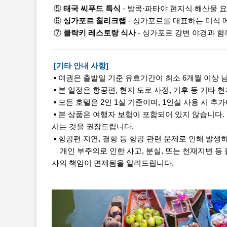
⑤
태국 씨푸드 특식
- 방콕·파타야 현지식 해산물 
⑥
싱가포르 칠리크랩
- 싱가포르를 대표하는 미식 
⑦
클락키 레스토랑 식사
- 싱가포르 강변 야경과 함
[기타 안내 사항]
▪ 여권은 출발일 기준 유효기간이 최소 6개월 이상 
▪ 본 일정은 항공편, 현지 도로 사정, 기후 등 기타 
▪ 모든 호텔은 2인 1실 기준이며, 1인실 사용 시 
▪ 본 상품은 여행자 보험이 포함되어 있지 않습니다.
시는 것을 권장드립니다.
▪ 항공편 지연, 결항 등 항공 관련 문제로 인해 발생
개인 부주의로 인한 사고, 분실, 또는 천재지변 등
사의 책임이 면제됨을 알려드립니다.