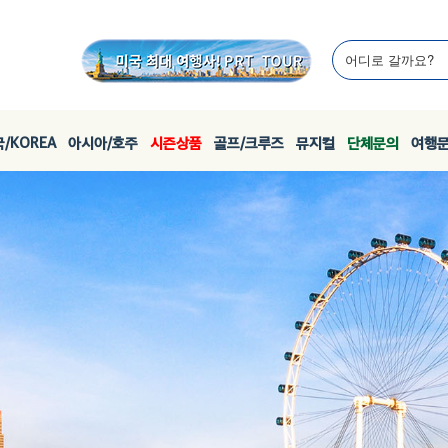
/KOREA
아시아/호주
시즌상품
골프/크루즈
뮤지컬
단체문의
여행