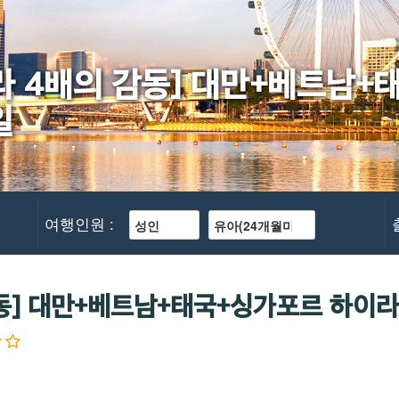
라 4배의 감동] 대만+베트남
일
여행인원 :
감동] 대만+베트남+태국+싱가포르 하이