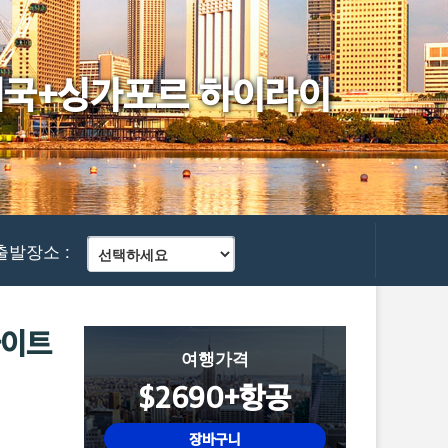
+태국+싱가포르 하이라이
출발장소 :
라이트
여행가격
$2690+항공
장바구니