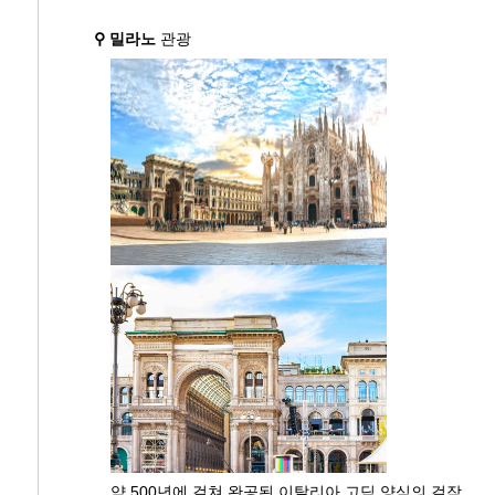
⚲ 밀라노
관광
약 500년에 걸쳐 완공된 이탈리아 고딕 양식의 걸작