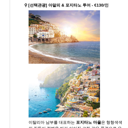
⚲ [선택관광] 아말피 & 포지타노 투어 - €130/인
이탈리아 남부를 대표하는
포지타노 마을
은 형형색색