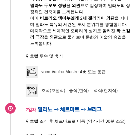
밀라노 두오모 성당
을
외관
으로 감상하며 밀라노의 상
징적인 건축미를 느껴봅니다.
이어
비토리오 엠마누엘레 2세 갤러리아 외관
을 지나
며 밀라노 특유의 세련된 도시 분위기를 경험합니다.
마지막으로 세계적인 오페라의 성지로 알려진
라 스칼
라 극장
을
외관
으로 둘러보며 문화와 예술의 숨결을
느껴봅니다.
⚲ 호텔 투숙 및 휴식
voco Venice Mestre 4★ 또는 동급
조식(호텔식) 중식(한식) 석식(현지식)
밀라노 ⇢ 체르마트 ⇢ 브리그
7일차
⚲ 호텔 조식 후 체르마트로 이동 (약 4시간 30분 소요)