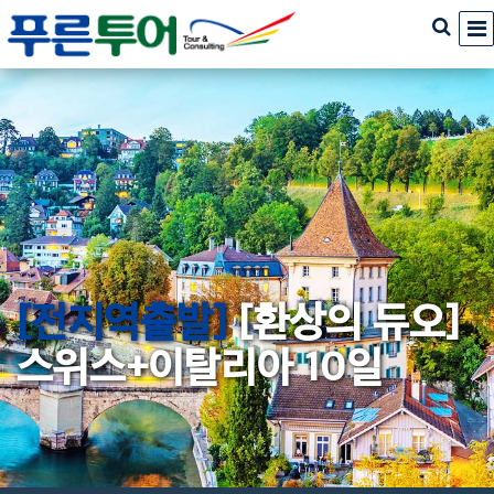
[전지역출발]
[환상의 듀오]
스위스+이탈리아 10일