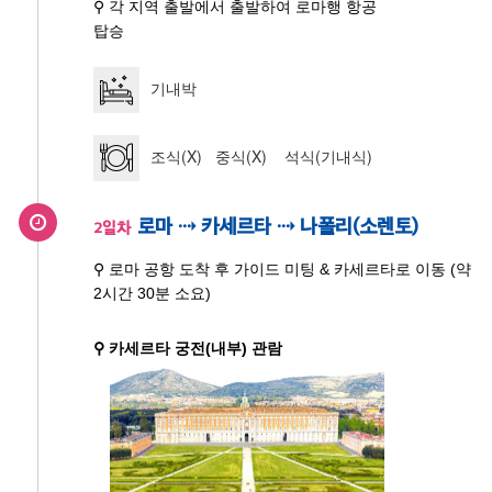
⚲ 각 지역 출발에서 출발하여 로마행 항공
탑승
기내박
조식(X) 중식(X) 석식(기내식)
로마 ⇢ 카세르타 ⇢ 나폴리(소렌토)
2일차
⚲ 로마 공항 도착 후 가이드 미팅 & 카세르타로 이동 (약
2시간 30분 소요)
⚲ 카세르타 궁전(내부) 관람