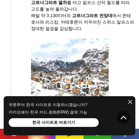
고르너그라트 열차
를 타고 알프스 산악 철도를 따라
고도를 높여 올라갑니다.
해발 약 3,130미터의
고르너그라트 전망대
에서 몬테
로사와 리스캄, 마테호른이 어우러진 스위스 알프스의
장대한 절경을 감상합니다.
푸른투어 한국 사이트로 이동하시겠습니까?
카카오페이·한국 카드·원화(KRW) 결제 가능
한국 사이트로 바로가기