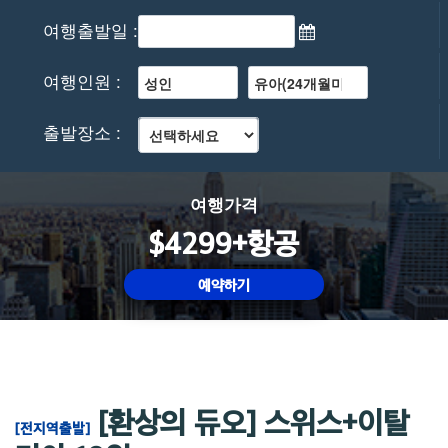
여행출발일 :
여행인원 :
출발장소 :
여행가격
$4299+항공
예약하기
[환상의 듀오] 스위스+이탈
[전지역출발]