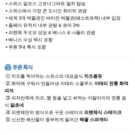
▪ 스위스 알프스 고르너그라트 열차 탑승
▪ 스위스에서 가장 큰 도시인 취리히 관광
▪ 세계 3개 박물관인 바티칸 박물관(패스트트랙) 내부 입장
▪ 폼페이 유적지 내부 관람 & 로마 3박
▪ 피렌체 두오모 성당 & 베니스 & 나폴리 관광
▪ 베니스 수상 택시 포함
▪ 푸른 5대 특식 포함
① 치즈를 찍어먹는 스위스의 대표음식
치즈퐁듀
② 화덕에 구워서 만들어낸 이태리 소울푸드
이태리 전통 화덕
피자
③ 피자반죽에 치즈, 햄 등을 넣고 싸먹는 이탈리아의 전통 음
식
칼초네
④ 피렌체만의 방식으로 구운 스테이크
피렌체식 스테이크
⑤ 신선한 해산물이 풍부하게 들어간
해물 스파게티