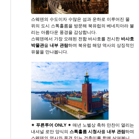
스웨덴의 수도이자 수많은 섬과 운하로 이루어진 물
위의 도시 스톡홀름을 방문해 북유럽의 베네치아라 불
리는 아름다운 풍경을 감상합니다.
스웨덴에서 가장 오래된 전함 바사호를 전시한
바사호
박물관
을
내부 관람
하며 북유럽 해양 역사의 상징적인
유물을 만나봅니다.
✴ 푸른투어 ONLY ✴
매년 노벨상 축하 만찬이 열리는
내셔널 로만 양식의
스톡홀름 시청사
를
내부 관람
하며
스웨덴의 역사와 품격 있는 건축미를 함께 살펴봅니