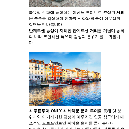
북유럽 신화에 등장하는 여신을 모티브로 조성된
게피
온 분수
를 감상하며 덴마크 신화와 예술이 어우러진
장면을 만나봅니다.
안데르센 동상
이 자리한
안데르센 거리
를 거닐며 동화
의 나라 코펜하겐 특유의 감성과 분위기를 느껴봅니
다.
✴ 푸른투어 ONLY ✴
뉘하운 운하 투어
를 통해 옛 분
위기와 아기자기한 감성이 어우러진 인공 항구이자 대
표적인 포토포인트인 뉘하운 운하를 둘러봅니다.
뉘하운 항구를 따라 이어지는 알록달록한 건물들과 운