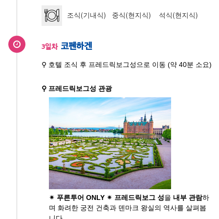
조식(기내식) 중식(현지식) 석식(현지식)
코펜하겐
3일차
⚲ 호텔 조식 후 프레드릭보그성으로 이동 (약 40분 소요)
⚲ 프레드릭보그성 관광
✴ 푸른투어 ONLY ✴
프레드릭보그 성
을
내부 관람
하
며 화려한 궁전 건축과 덴마크 왕실의 역사를 살펴봅
니다.