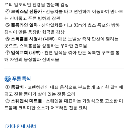
르의 압도적인 전경을 한눈에 감상
④
브릭스달 전동카
- 전동차를 타고 편안하게 이동하여 만나보
는 신비롭고 푸른 빙하의 장관
⑤
플롬라인 열차
- 산악열차를 타고 93m의 쵸스 폭포와 빙하
침식이 만든 웅장한 협곡을 감상
⑥
스톡홀름 시청사 (내부)
- 매년 노벨상 축하 만찬이 열리는
곳으로, 스톡홀름을 상징하는 우아한 건축물
⑦
암석교회 (내부)
- 천연 암석을 깎아 만든 독특한 구조를 통
해 자연의 웅장함과 신비로움
①
등갈비
- 코펜하겐의 대표 음식으로 부드럽게 조리한 갈비에
깊고 진한 풍미가 살아 있는 전통 요리
②
스웨덴식 미트볼
- 스웨덴을 대표하는 가정식으로 고소한 미
트볼에 크리미한 소스가 어우러진 전통 요리
[기타 안내 사항]