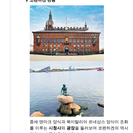
⚲ 코펜하겐 관광
중세 덴마크 양식과 북이탈리아 르네상스 양식이 조화
를 이루는
시청사
와
광장
을 둘러보며 코펜하겐의 역사