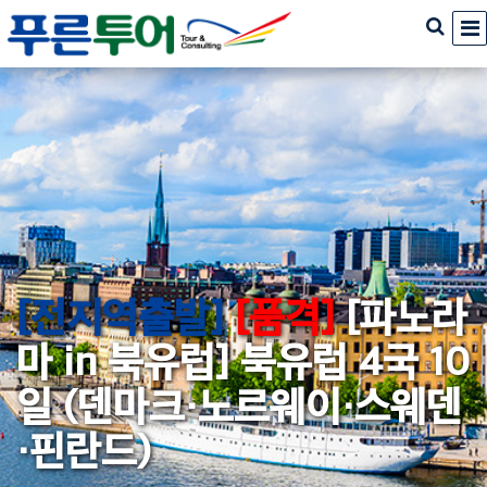
[전지역출발]
[품격]
[파노라
마 in 북유럽] 북유럽 4국 10
일 (덴마크·노르웨이·스웨덴
·핀란드)