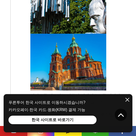
핀란드를 대표하는 작곡가 시벨리우스를 기념해 조성
된
시벨리우스 공원
을 방문해 예술과 자연이 어우러진
푸른투어 한국 사이트로 이동하시겠습니까?
공간을 감상합니다.
카카오페이·한국 카드·원화(KRW) 결제 가능
북유럽 최대 규모의 러시아 정교회인
우스펜스키 사원
한국 사이트로 바로가기
을 둘러보며 헬싱키의 이국적인 건축미와 역사적 깊이
를 느껴봅니다.