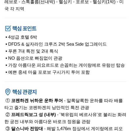
레브로 - 스톡홀름(선내박) - 헬싱키 - 포르보 - 헬싱키(1박) - 미
국 각 지역
▪ 4성급 호텔 6박
▪ DFDS & 실자라인 크루즈 2박 Sea Side 업그레이드
▪ 푸른 7대 특전 및 2대 특식
▪ NO 옵션으로 빠짐없이 관광
▪ 가장 아름다운 피요르드로 손꼽히는 게이랑에르 유람선 탑승
▪ 예쁜 중세 마을 포로보 구시가지 투어 포함
①
코펜하겐 뉘하운 운하 투어
- 알록달록한 운하를 따라 배를
타고 즐기는 코펜하겐의 낭만적인 특전 관광
②
프레드릭보그 성 (내부)
- '북유럽의 베르사유'로 불리는 화려
한 궁전 내부와 아름다운 바로크 정원을 관람
③
달스니바 전망대
- 해발 1,476m 정상에서 게이랑에르 피오