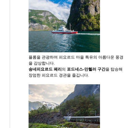
플롬을 관광하며 피요르드 마을 특유의 아름다운 풍경
을 감상합니다.
송네피요르드 페리
의
포드네스-만헬러 구간
을 탑승해
장엄한 피요르드 경관을 즐깁니다.