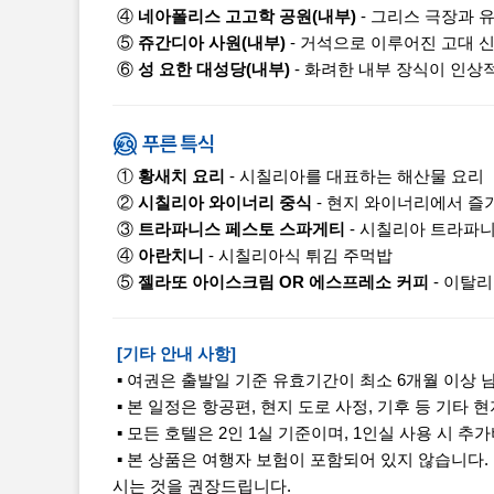
④
네아폴리스 고고학 공원(내부)
- 그리스 극장과 
⑤
쥬간디아 사원(내부)
- 거석으로 이루어진 고대 
⑥
성 요한 대성당(내부)
- 화려한 내부 장식이 인상
①
황새치 요리
- 시칠리아를 대표하는 해산물 요리
②
시칠리아 와이너리 중식
- 현지 와이너리에서 즐
③
트라파니스 페스토 스파게티
- 시칠리아 트라파니
④
아란치니
- 시칠리아식 튀김 주먹밥
⑤
젤라또 아이스크림 OR 에스프레소 커피
- 이탈
[기타 안내 사항]
▪ 여권은 출발일 기준 유효기간이 최소 6개월 이상 
▪ 본 일정은 항공편, 현지 도로 사정, 기후 등 기타 
▪ 모든 호텔은 2인 1실 기준이며, 1인실 사용 시 
▪ 본 상품은 여행자 보험이 포함되어 있지 않습니다.
시는 것을 권장드립니다.