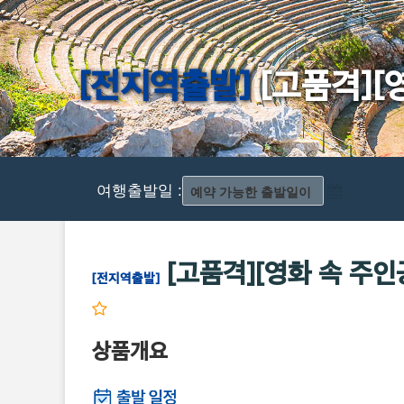
[전지역출발]
[고품격][
여행출발일 :
[고품격][영화 속 주
[전지역출발]
상품개요