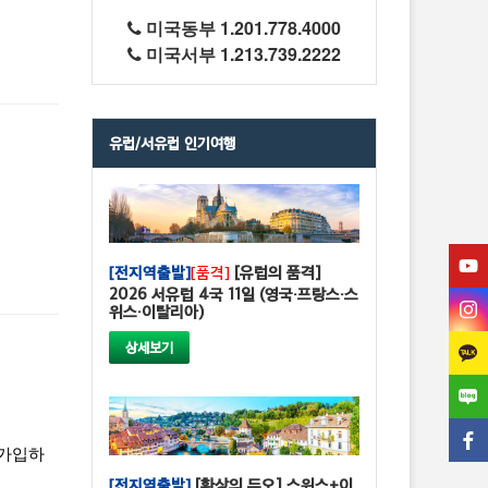
미국동부 1.201.778.4000
미국서부 1.213.739.2222
유럽/서유럽 인기여행
[전지역출발]
[품격]
[유럽의 품격]
2026 서유럽 4국 11일 (영국·프랑스·스
위스·이탈리아)
상세보기
 가입하
[전지역출발]
[환상의 듀오] 스위스+이