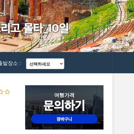
리고 몰타_10일
출발장소 :
여행가격
문의하기
장바구니