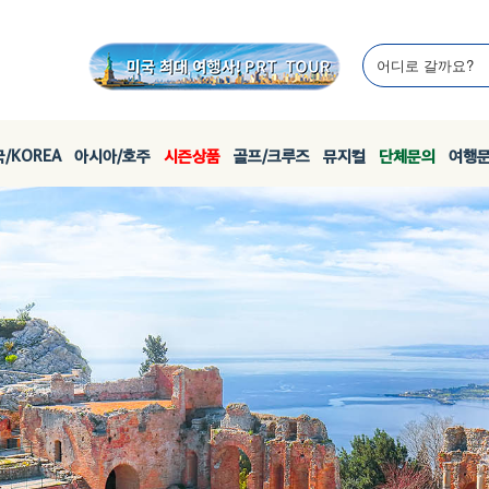
/KOREA
아시아/호주
시즌상품
골프/크루즈
뮤지컬
단체문의
여행