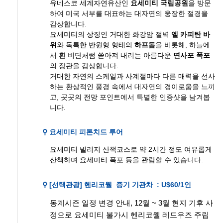
유네스코 세계자연유산인
요세미티 국립공원
을 방문
하여 미국 서부를 대표하는 대자연의 웅장한 절경을
감상합니다.
요세미티의 상징인 거대한 화강암 절벽
엘 카피탄 바
위
와 독특한 반원형 형태의
하프돔
을 비롯해, 하늘에
서 흰 비단처럼 쏟아져 내리는 아름다운
면사포 폭포
의 장관을 감상합니다.
거대한 자연의 스케일과 사계절마다 다른 매력을 선사
하는 환상적인 풍경 속에서 대자연의 경이로움을 느끼
고, 곳곳의 전망 포인트에서 특별한 인증샷을 남겨봅
니다.
⚲ 요세미티 피톤치드 투어
요세미티 빌리지 산책코스로 약 2시간 정도 여유롭게
산책하며 요세미티 폭포 등을 관람할 수 있습니다.
⚲ [선택관광] 헨리코웰 증기 기관차 : U$60/1인
동계시즌 일정 변경 안내, 12월 ~ 3월 현지 기후 사
정으로 요세미티 불가시 헨리코웰 레드우즈 주립