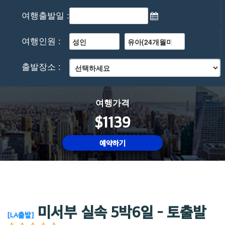
여행출발일 :
여행인원 :
출발장소 :
여행가격
$1139
예약하기
미서부 실속 5박6일 - 토출발
[LA출발]