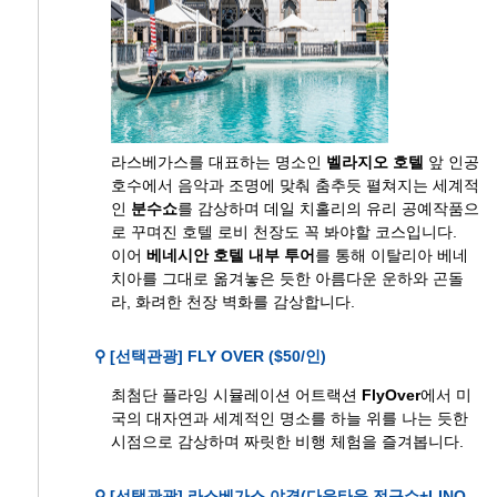
라스베가스를 대표하는 명소인
벨라지오 호텔
앞 인공
호수에서 음악과 조명에 맞춰 춤추듯 펼쳐지는 세계적
인
분수쇼
를 감상하며 데일 치홀리의 유리 공예작품으
로 꾸며진 호텔 로비 천장도 꼭 봐야할 코스입니다.
이어
베네시안 호텔 내부 투어
를 통해 이탈리아 베네
치아를 그대로 옮겨놓은 듯한 아름다운 운하와 곤돌
라, 화려한 천장 벽화를 감상합니다.
⚲ [선택관광] FLY OVER ($50/인)
최첨단 플라잉 시뮬레이션 어트랙션
FlyOver
에서 미
국의 대자연과 세계적인 명소를 하늘 위를 나는 듯한
시점으로 감상하며 짜릿한 비행 체험을 즐겨봅니다.
⚲ [선택관광] 라스베가스 야경(다운타운 전구쇼+LINQ