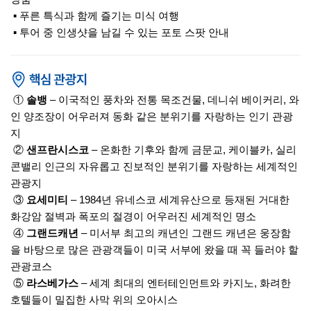
▪ 푸른 특식과 함께 즐기는 미식 여행
▪ 투어 중 인생샷을 남길 수 있는 포토 스팟 안내
①
솔뱅
– 이국적인 풍차와 전통 목조건물, 데니쉬 베이커리, 와
인 양조장이 어우러져 동화 같은 분위기를 자랑하는 인기 관광
지
②
샌프란시스코
– 온화한 기후와 함께 금문교, 케이블카, 실리
콘밸리 인근의 자유롭고 진보적인 분위기를 자랑하는 세계적인
관광지
③
요세미티
– 1984년 유네스코 세계유산으로 등재된 거대한
화강암 절벽과 폭포의 절경이 어우러진 세계적인 명소
④
그랜드캐년
– 미서부 최고의 캐년인 그랜드 캐년은 웅장함
을 바탕으로 많은 관광객들이 미국 서부에 왔을 때 꼭 들러야 할
관광코스
⑤
라스베가스
– 세계 최대의 엔터테인먼트와 카지노, 화려한
호텔들이 밀집한 사막 위의 오아시스