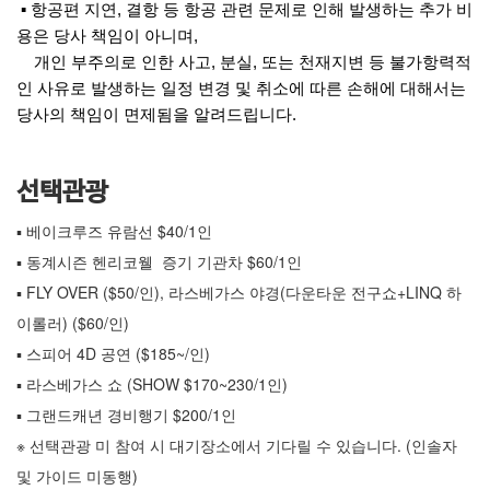
▪ 항공편 지연, 결항 등 항공 관련 문제로 인해 발생하는 추가 비
용은 당사 책임이 아니며,
개인 부주의로 인한 사고, 분실, 또는 천재지변 등 불가항력적
인 사유로 발생하는 일정 변경 및 취소에 따른 손해에 대해서는
당사의 책임이 면제됨을 알려드립니다.
선택관광
▪ 베이크루즈 유람선 $40/1인
▪ 동계시즌 헨리코웰 증기 기관차 $60/1인
▪ FLY OVER ($50/인), 라스베가스 야경(다운타운 전구쇼+LINQ 하
이롤러) ($60/인)
▪ 스피어 4D 공연 ($185~/인)
▪ 라스베가스 쇼 (SHOW $170~230/1인)
▪ 그랜드캐년 경비행기 $200/1인
※ 선택관광 미 참여 시 대기장소에서 기다릴 수 있습니다. (인솔자
및 가이드 미동행)