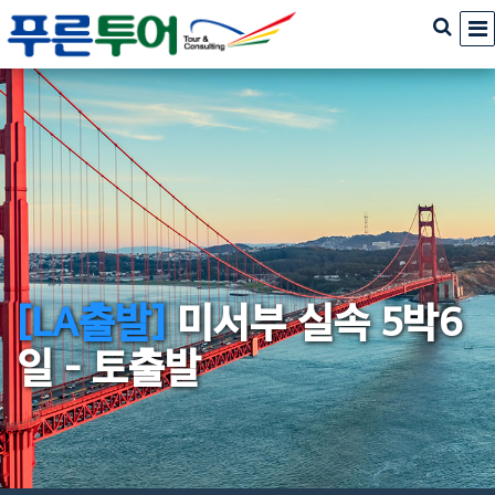
[LA출발]
미서부 실속 5박6
일 - 토출발