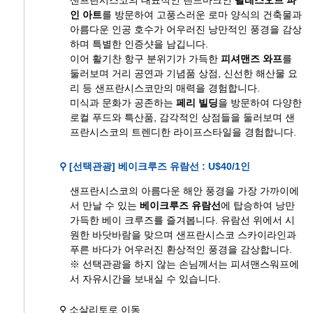
인 아트
를 방문하여 고풍스러운 로마 양식의 건축물과
아름다운 인공 호수가 어우러진 낭만적인 풍경을 감상
하며 특별한 인증샷을 남깁니다.
이어 활기찬 항구 분위기가 가득한
피셔맨즈 와프
를
둘러보며 거리 공연과 기념품 상점, 신선한 해산물 요
리 등 샌프란시스코만의 매력을 경험합니다.
미식과 문화가 공존하는
페리 빌딩
을 방문하여 다양한
로컬 푸드와 특산품, 감각적인 상점들을 둘러보며 샌
프란시스코의 트렌디한 라이프스타일을 경험합니다.
⚲ [선택관광] 베이크루즈 유람선 : U$40/1인
샌프란시스코의 아름다운 해안 풍경을 가장 가까이에
서 만날 수 있는
베이크루즈 유람선
에 탑승하여 낭만
가득한 베이 크루즈를 즐겨봅니다. 유람선 위에서 시
원한 바닷바람을 맞으며 샌프란시스코 스카이라인과
푸른 바다가 어우러진 환상적인 풍경을 감상합니다.
※ 선택관광을 하지 않는 손님께서는 피셔맨스워프에
서 자유시간을 보내실 수 있습니다.
⚲ 소살리토로 이동