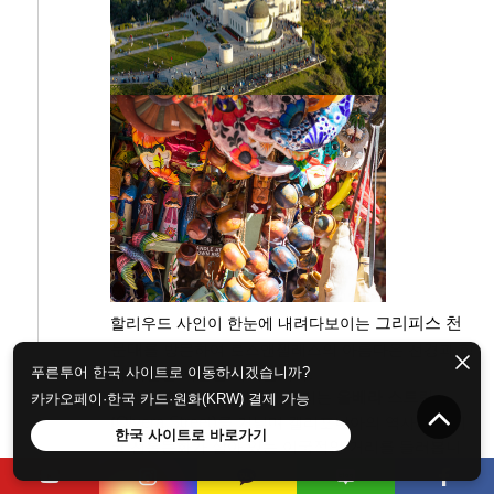
할리우드 사인이 한눈에 내려다보이는
그리피스 천
문대
를 방문하여 로스앤젤레스의 아름다운 전경과 함
푸른투어 한국 사이트로 이동하시겠습니까?
께 특별한 시간을 가져봅니다.
이어 LA의 작은 멕시코라 불리는
올베라 스트릿
카카오페이·한국 카드·원화(KRW) 결제 가능
(
Olvera Street)
를 거닐며 캘리포니아의 역사와 멕시
한국 사이트로 바로가기
코 전통문화가 살아 있는 이국적인 거리를 둘러봅니
다.