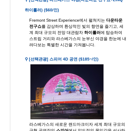
하이롤러) ($60/인)
Fremont Street Experience에서 펼쳐지는
다운타운
전구쇼
를 감상하며 환상적인 빛의 향연을 즐기고, 세
계 최대 규모의 전망 대관람차
하이롤러
에 탑승하여
스트립 거리와 라스베가스의 눈부신 야경을 한눈에 내
려다보는 특별한 시간을 가져봅니다.
⚲ [선택관광] 스피어 4D 공연 ($185~/인)
라스베가스의 새로운 랜드마크이자 세계 최대 규모의
구형 공연장인
스피어
에서 압도적인 몰입감을 선사하