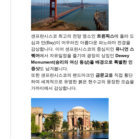
샌프란시스코 최고의 전망 명소인
트윈픽스
에 올라 도
심과 만(Bay)이 어우러진 아름다운 파노라마 전경을
감상합니다. 이어 샌프란시스코의 중심지인
유니언 스
퀘어
에서 자유일정을 즐기며 광장의 상징인
Dewey
Monument(승리의 여신 동상)을 배경으로 특별한 인
증샷
도 남겨봅니다.
또한 샌프란시스코의 랜드마크인
금문교
를 직접 횡단
하며 세계적으로 유명한 붉은 현수교의 웅장한 모습을
가까이에서 감상합니다.