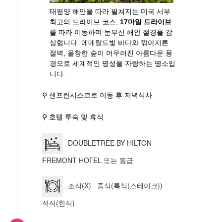
태평양 해안을 따라 펼쳐지는 미국 서부
최고의 드라이브 코스,
17마일 드라이브
를 따라 이동하며 눈부신 해안 절경을 감
상합니다. 에메랄드빛 바다와 깎아지른
절벽, 울창한 숲이 어우러진 아름다운 풍
경으로 세계적인 명성을 자랑하는 명소입
니다.
⚲ 샌프란시스코로 이동 후 저녁식사
⚲ 호텔 투숙 및 휴식
DOUBLETREE BY HILTON
FREMONT HOTEL 또는 동급
조식(X) 중식(특식(스테이크))
석식(한식)