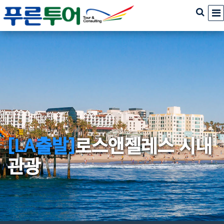
[LA출발]
로스앤젤레스 시내
관광