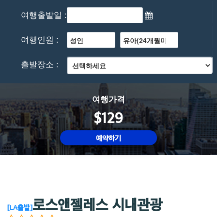
여행출발일 :
여행인원 :
출발장소 :
여행가격
$129
예약하기
로스앤젤레스 시내관광
[LA출발]