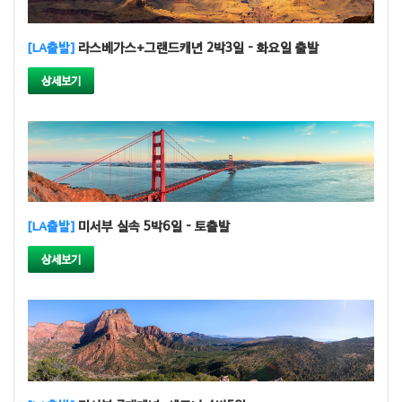
[LA출발]
라스베가스+그랜드캐년 2박3일 - 화요일 출발
상세보기
[LA출발]
미서부 실속 5박6일 - 토출발
상세보기