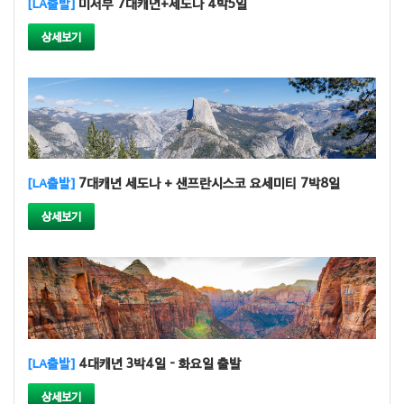
[LA출발]
미서부 7대캐년+세도나 4박5일
상세보기
[LA출발]
7대캐년 세도나 + 샌프란시스코 요세미티 7박8일
상세보기
[LA출발]
4대캐년 3박4일 - 화요일 출발
상세보기