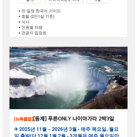
▪ 전 일정 한국어 가이드
▪ 호텔 (2인1실 기준)
▪ 식사
▪ 인원별 차량
▪ 관광지 입장료
[동계] 푸른ONLY 나이아가라 2박3일
[뉴욕출발]
✈︎ 2025년 11월 ~ 2026년 3월 - 매주 목요일, 월요
일 출발(단 12월,1월,2월 - 3개월은 매주 월요일만