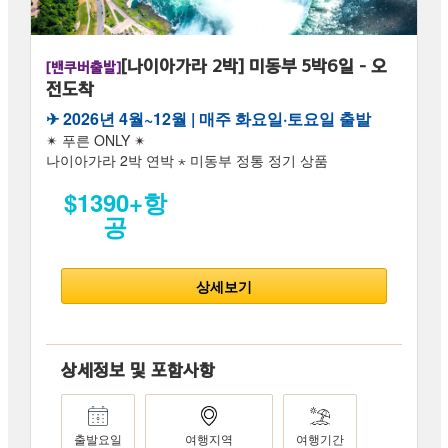
[나이아가라 2박] 미동부 5박6일 - 오
[밴쿠버출발]
전도착
✈︎ 2026년 4월~12월 | 매주 화요일·토요일 출발
✴ 푸른 ONLY ✴
나이아가라 2박 연박 ⋆ 미동부 정통 정기 상품
$1390+항
공
상세보기
상세정보 및 포함사항
출발요일
여행지역
여행기간