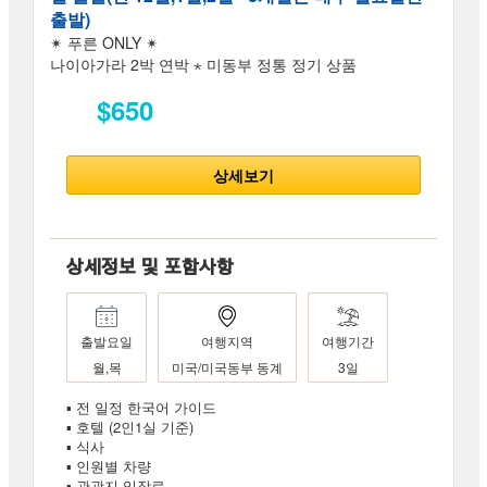
출발)
✴ 푸른 ONLY ✴
나이아가라 2박 연박 ⋆ 미동부 정통 정기 상품
$650
상세보기
상세정보 및 포함사항
출발요일
여행지역
여행기간
월,목
미국/미국동부 동계
3일
▪ 전 일정 한국어 가이드
▪ 호텔 (2인1실 기준)
▪ 식사
▪ 인원별 차량
▪ 관광지 입장료