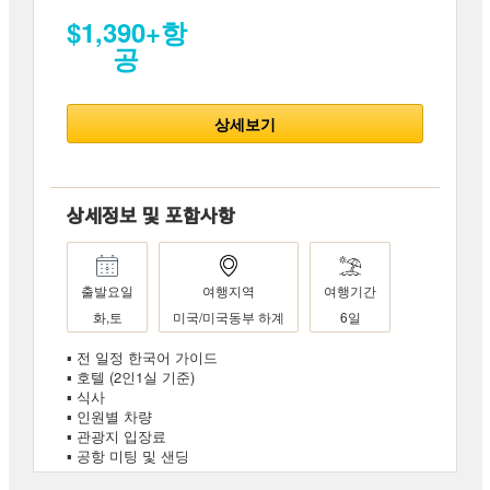
$1,390+항
공
상세보기
상세정보 및 포함사항
출발요일
여행지역
여행기간
화,토
미국/미국동부 하계
6일
▪ 전 일정 한국어 가이드
▪ 호텔 (2인1실 기준)
▪ 식사
▪ 인원별 차량
▪ 관광지 입장료
▪ 공항 미팅 및 샌딩