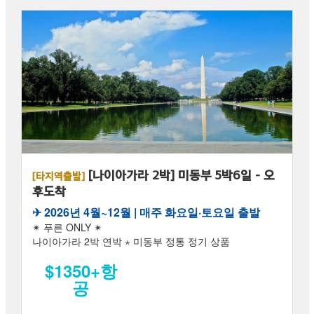
[나이아가라 2박] 미동부 5박6일 - 오
[타지역출발]
후도착
✈︎ 2026년 4월~12월 | 매주 화요일·토요일 출발
✴ 푸른 ONLY ✴
나이아가라 2박 연박 ⋆ 미동부 정통 정기 상품
$1350+항
공