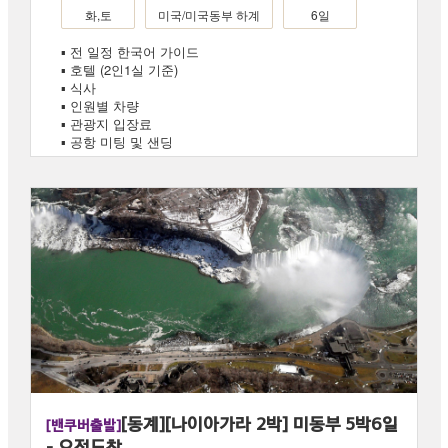
화,토
미국/미국동부 하계
6일
▪ 전 일정 한국어 가이드
▪ 호텔 (2인1실 기준)
▪ 식사
▪ 인원별 차량
▪ 관광지 입장료
▪ 공항 미팅 및 샌딩
[동계][나이아가라 2박] 미동부 5박6일
[밴쿠버출발]
- 오전도착