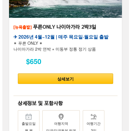
푸른ONLY 나이아가라 2박3일
[뉴욕출발]
✈︎ 2026년 4월~12월 | 매주 목요일·월요일 출발
✴ 푸른 ONLY ✴
나이아가라 2박 연박 ⋆ 미동부 정통 정기 상품
$650
상세보기
상세정보 및 포함사항
출발요일
여행지역
여행기간
월,목
미국/미국동부 하계
3일