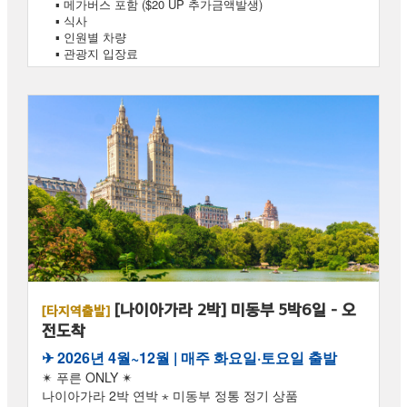
▪ 메가버스 포함 ($20 UP 추가금액발생)
▪ 식사
▪ 인원별 차량
▪ 관광지 입장료
[나이아가라 2박] 미동부 5박6일 - 오
[타지역출발]
전도착
✈︎ 2026년 4월~12월 | 매주 화요일·토요일 출발
✴ 푸른 ONLY ✴
나이아가라 2박 연박 ⋆ 미동부 정통 정기 상품