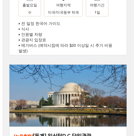
출발요일
여행지역
여행기간
수
미국/미국동부 하계
1일
▪ 전 일정 한국어 가이드
▪ 식사
▪ 인원별 차량
▪ 관광지 입장료
▪ 메가버스 (예약시점에 따라 $20 이상일 시 추가 비용
발생)
[동계] 워싱턴D.C 당일관광