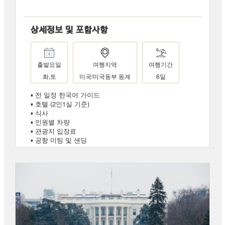
상세정보 및 포함사항
출발요일
여행지역
여행기간
화,토
미국/미국동부 동계
6일
▪ 전 일정 한국어 가이드
▪ 호텔 (2인1실 기준)
▪ 식사
▪ 인원별 차량
▪ 관광지 입장료
▪ 공항 미팅 및 샌딩