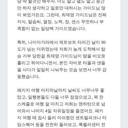
냥 딱 할것만 해주자. 더도 말고 덜도 말고 중간
만 하자 생각하고 일로만 대하시는 가이드님 많
이 뵈었거든요. 그런데, 최재영 가이드님은 진짜
지식, 말솜씨, 열정, 노력, 정, 센스 무엇하나 부
족함이 없는 일당백 가이드였습니다.
특히, 나이아가라에서 제트보트 타러간 날이 30
도가 넘는 더위였는데 저희가 늦게 도착해서 탑
승 거부 당한걸 최재영 가이드님이 땀을 비오듯
흘리고 뛰어다니면서, 본인 자비로 타올과 샌들
을 사다가 일일히 나눠주는 모습 보면서 너무 감
동했습니다.
패키지 여행 마지막날까지 날씨도 너무너무 좋
았고, 일행분들도 다들 너무 점잖으셨고, 꽉 찬
스케줄로 여행 잘 마치고 저희는 맨하탄으로 넘
어와서 나머지 4일 자유일정을 즐겼어요. 패키
지 여행 때 잠시 들러 아쉬웠던 센트럴파크나 타
임스퀘어 등을 천천히 둘러보고, 록펠러센터 전