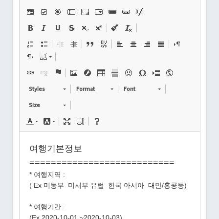
Styles
Format
Font
Size