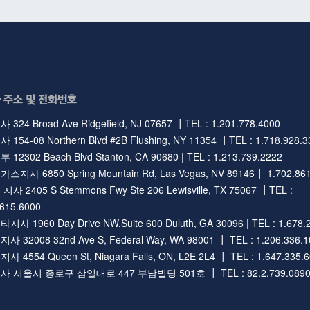
 주소 및 전화번호
324 Broad Ave Ridgefield, NJ 07657 ┃TEL : 1.201.778.4000
154-08 Northern Blvd #2B Flushing, NY 11354 ┃TEL : 1.718.928.3
12302 Beach Blvd Stanton, CA 90680 | TEL : 1.213.739.2222
지사 6850 Spring Mountain Rd, Las Vegas, NV 89146┃ 1.702.861
사 2405 S Stemmons Fwy Ste 206 Lewisville, TX 75067 ┃TEL :
.615.6000
사 1960 Day Drive NW,Suite 600 Duluth, GA 30096 | TEL : 1.678.
 32008 32nd Ave S, Federal Way, WA 98001 ┃ TEL : 1.206.336.1
 4554 Queen St, Niagara Falls, ON, L2E 2L4 ┃ TEL : 1.647.335.
 서울시 종로구 삼일대로 447 부남빌딩 501호 ┃ TEL : 82.2.739.089