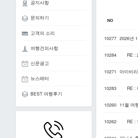
공지사항
문의하기
NO
고객의 소리
10277
2026년
여행건의사항
10284
RE : 
신문광고
10271
아이비리그
뉴스레터
10283
RE : 
BEST 여행후기
10260
11월 여
10262
RE : 
10241
피닉스 