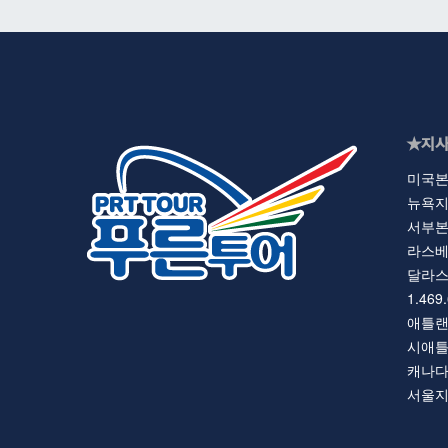
★지사
미국본사 
뉴욕지사 
서부본부 
라스베가스
달라스 지
1.469
애틀랜타지
시애틀지사
캐나다지사
서울지사