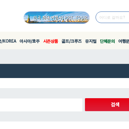
/KOREA
아시아/호주
시즌상품
골프/크루즈
뮤지컬
단체문의
여행