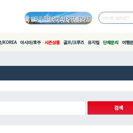
/KOREA
아시아/호주
시즌상품
골프/크루즈
뮤지컬
단체문의
여행