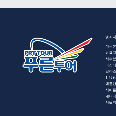
★지사
미국본사 
뉴욕지사 
서부본부 
라스베가스
달라스 지
1.469
애틀랜타지
시애틀지사
캐나다지사
서울지사