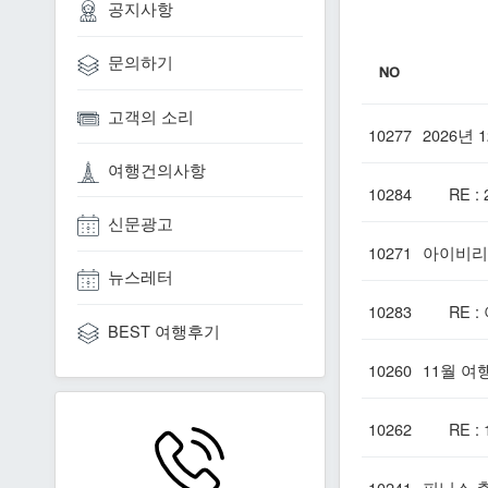
공지사항
문의하기
NO
고객의 소리
10277
2026년
여행건의사항
10284
RE : 
신문광고
10271
아이비리그
뉴스레터
10283
RE : 
BEST 여행후기
10260
11월 여
10262
RE : 
10241
피닉스 