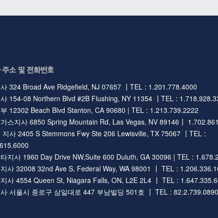
 주소 및 전화번호
324 Broad Ave Ridgefield, NJ 07657 ┃TEL : 1.201.778.4000
154-08 Northern Blvd #2B Flushing, NY 11354 ┃TEL : 1.718.928.3
12302 Beach Blvd Stanton, CA 90680 | TEL : 1.213.739.2222
지사 6850 Spring Mountain Rd, Las Vegas, NV 89146┃ 1.702.861
사 2405 S Stemmons Fwy Ste 206 Lewisville, TX 75067 ┃TEL :
.615.6000
사 1960 Day Drive NW,Suite 600 Duluth, GA 30096 | TEL : 1.678.
 32008 32nd Ave S, Federal Way, WA 98001 ┃ TEL : 1.206.336.1
 4554 Queen St, Niagara Falls, ON, L2E 2L4 ┃ TEL : 1.647.335.
 서울시 종로구 삼일대로 447 부남빌딩 501호 ┃ TEL : 82.2.739.089